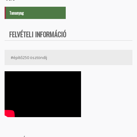
Tananyag
FELVÉTELI INFORMÁCIÓ
#építő250 ösztöndíj