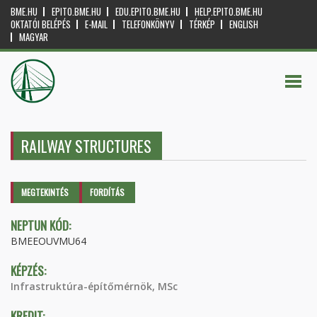
BME.HU
EPITO.BME.HU
EDU.EPITO.BME.HU
HELP.EPITO.BME.HU
OKTATÓI BELÉPÉS
E-MAIL
TELEFONKÖNYV
TÉRKÉP
ENGLISH
MAGYAR
RAILWAY STRUCTURES
Elsődleges fülek
MEGTEKINTÉS
(AKTÍV
FORDÍTÁS
FÜL)
NEPTUN KÓD:
BMEEOUVMU64
KÉPZÉS:
Infrastruktúra-építőmérnök, MSc
KREDIT: