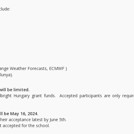
clude:
ange Weather Forecasts, ECMWF )
lunya).
ill be limited.
lbright Hungary grant funds. Accepted participants are only requi
ill be May 16, 2024.
their acceptance latest by June 5th.
t accepted for the school.