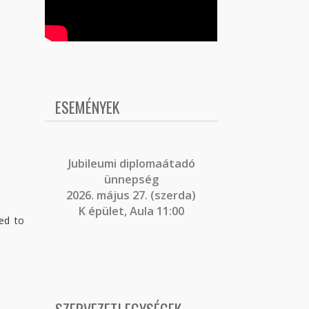
ESEMÉNYEK
J
ubileumi diplomaátadó
ünnepség
2026. május 27. (szerda)
K épület, Aula 11:00
red to