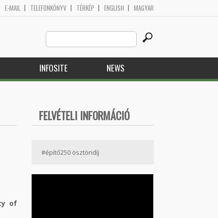
E-MAIL
TELEFONKÖNYV
TÉRKÉP
ENGLISH
MAGYAR
Search
Search form
this
site
H
INFOSITE
NEWS
FELVÉTELI INFORMÁCIÓ
#építő250 ösztöndíj
ty of