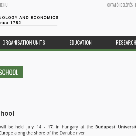
ME.HU
OKTATÓI BELÉPÉS
HNOLOGY AND ECONOMICS
ince 1782
ORGANISATION UNITS
EDUCATION
RESEARC
 SCHOOL
chool
will be held
July 14 - 17
, in Hungary at the
Budapest Universi
f Europe along the shore of the Danube river.