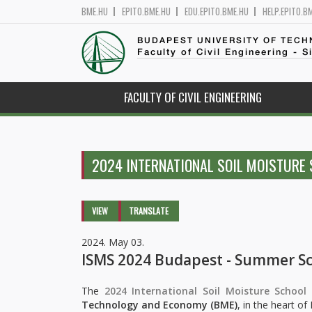
BME.HU
EPITO.BME.HU
EDU.EPITO.BME.HU
HELP.EPITO.B
BUDAPEST UNIVERSITY OF TEC
Faculty of Civil Engineering - S
FACULTY OF CIVIL ENGINEERING
2024 INTERNATIONAL SOIL MOISTURE
Primary tabs
VIEW
(ACTIVE
TRANSLATE
TAB)
2024. May 03.
ISMS 2024 Budapest - Summer S
The
2024 International Soil Moisture School
Technology and Economy (BME)
, in the heart o