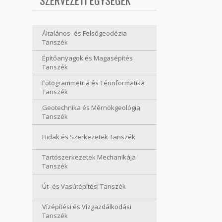
SZERVEZETI EGYSÉGEK
Általános- és Felsőgeodézia
Tanszék
Építőanyagok és Magasépítés
Tanszék
Fotogrammetria és Térinformatika
Tanszék
Geotechnika és Mérnökgeológia
Tanszék
Hidak és Szerkezetek Tanszék
Tartószerkezetek Mechanikája
Tanszék
Út- és Vasútépítési Tanszék
Vízépítési és Vízgazdálkodási
Tanszék