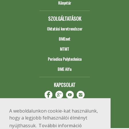
Könyvtár
SZOLGÁLTATÁSOK
Oktatási keretrendszer
BMEnet
MTMT
Periodica Polytechnica
BME Alfa
KAPCSOLAT
A weboldalunkon cookie-kat használunk,
hogy a legjobb felhasználói élményt
nyújthassuk.
További információ