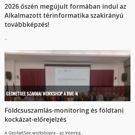
2026 őszén megújult formában indul az
Alkalmazott térinformatika szakirányú
továbbképzés!
...
GEONETSEE SZAKMAI WORKSHOP A BME-N
Földcsuszamlás-monitoring és földtani
kockázat-előrejelzés
A GeoNetSee workshopra - az Interreg...