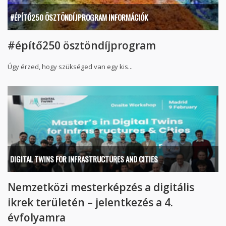
#ÉPÍTŐ250 ÖSZTÖNDÍJPROGRAM INFORMÁCIÓK
#építő250 ösztöndíjprogram
Úgy érzed, hogy szükséged van egy kis...
DIGITAL TWINS FOR INFRASTRUCTURES AND CITIES
Nemzetközi mesterképzés a digitális
ikrek területén – jelentkezés a 4.
évfolyamra