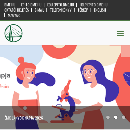
BME.HU
EPITO.BME.HU
EDU.EPITO.BME.HU
HELP.EPITO.BME.HU
OKTATÓI BELÉPÉS
E-MAIL
TELEFONKÖNYV
TÉRKÉP
ENGLISH
MAGYAR
ÉMK LÁNYOK NAPJA 2026
1
2
3