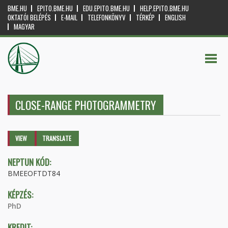
BME.HU
EPITO.BME.HU
EDU.EPITO.BME.HU
HELP.EPITO.BME.HU
OKTATÓI BELÉPÉS
E-MAIL
TELEFONKÖNYV
TÉRKÉP
ENGLISH
MAGYAR
CLOSE-RANGE PHOTOGRAMMETRY
Primary tabs
VIEW
(ACTIVE
TRANSLATE
TAB)
NEPTUN KÓD:
BMEEOFTDT84
KÉPZÉS:
PhD
KREDIT: