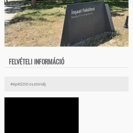
FELVÉTELI INFORMÁCIÓ
#építő250 ösztöndíj