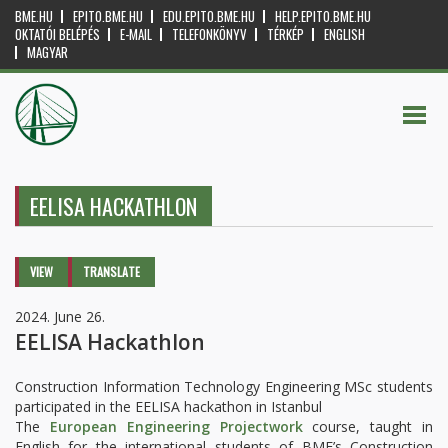
BME.HU
EPITO.BME.HU
EDU.EPITO.BME.HU
HELP.EPITO.BME.HU
OKTATÓI BELÉPÉS
E-MAIL
TELEFONKÖNYV
TÉRKÉP
ENGLISH
MAGYAR
EELISA HACKATHLON
Primary tabs
VIEW
(ACTIVE
TRANSLATE
TAB)
2024. June 26.
EELISA Hackathlon
Construction Information Technology Engineering MSc students
participated in the EELISA hackathon in Istanbul
The
European Engineering Projectwork
course, taught in
English for the international students of BME’s Construction