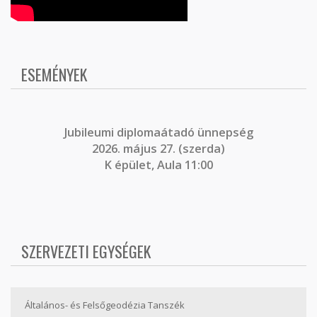
ESEMÉNYEK
J
ubileumi diplomaátadó ünnepség
2026. május 27. (szerda)
K épület, Aula 11:00
SZERVEZETI EGYSÉGEK
Általános- és Felsőgeodézia Tanszék