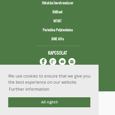
Oktatási keretrendszer
BMEnet
MTMT
Periodica Polytechnica
BME Alfa
KAPCSOLAT
We use cookies to ensure that we give you
the best experience on our website.
Further information
Impresszum
Copyright © 2020 BME Építőmérnöki Kar
All right!!
1111 Budapest, Műegyetem rkp. 3.
+36 1 463 3531
webmester@emk.bme.hu