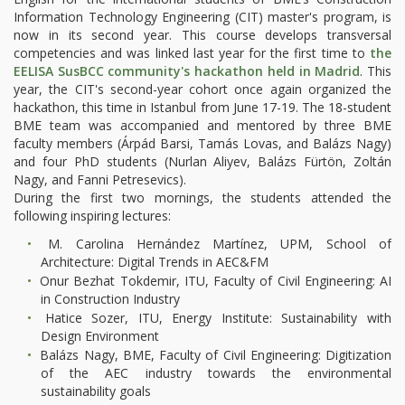
Information Technology Engineering (CIT) master's program, is
now in its second year. This course develops transversal
competencies and was linked last year for the first time to
the
EELISA SusBCC community's hackathon held in Madrid
. This
year, the CIT's second-year cohort once again organized the
hackathon, this time in Istanbul from June 17-19. The 18-student
BME team was accompanied and mentored by three BME
faculty members (Árpád Barsi, Tamás Lovas, and Balázs Nagy)
and four PhD students (Nurlan Aliyev, Balázs Fürtön, Zoltán
Nagy, and Fanni Petresevics).
During the first two mornings, the students attended the
following inspiring lectures:
M. Carolina Hernández Martínez, UPM, School of
Architecture: Digital Trends in AEC&FM
Onur Bezhat Tokdemir, ITU, Faculty of Civil Engineering: AI
in Construction Industry
Hatice Sozer, ITU, Energy Institute: Sustainability with
Design Environment
Balázs Nagy, BME, Faculty of Civil Engineering: Digitization
of the AEC industry towards the environmental
sustainability goals