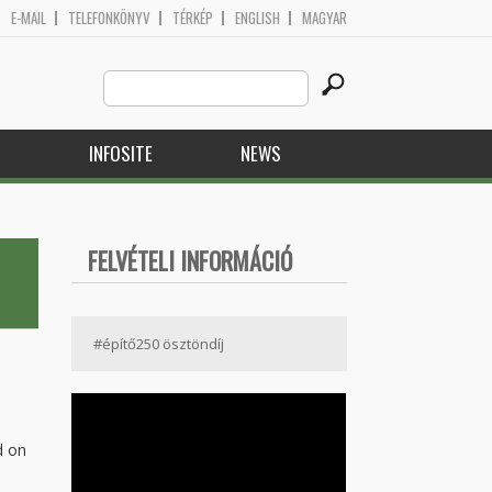
E-MAIL
TELEFONKÖNYV
TÉRKÉP
ENGLISH
MAGYAR
Search
Search form
this
site
H
INFOSITE
NEWS
FELVÉTELI INFORMÁCIÓ
#építő250 ösztöndíj
d on