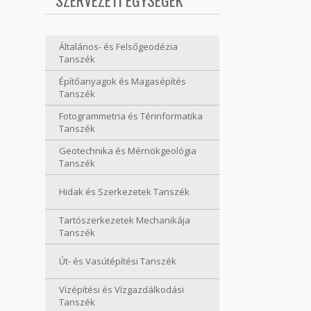
SZERVEZETI EGYSÉGEK
Általános- és Felsőgeodézia
Tanszék
Építőanyagok és Magasépítés
Tanszék
Fotogrammetria és Térinformatika
Tanszék
Geotechnika és Mérnökgeológia
Tanszék
Hidak és Szerkezetek Tanszék
Tartószerkezetek Mechanikája
Tanszék
Út- és Vasútépítési Tanszék
Vízépítési és Vízgazdálkodási
Tanszék