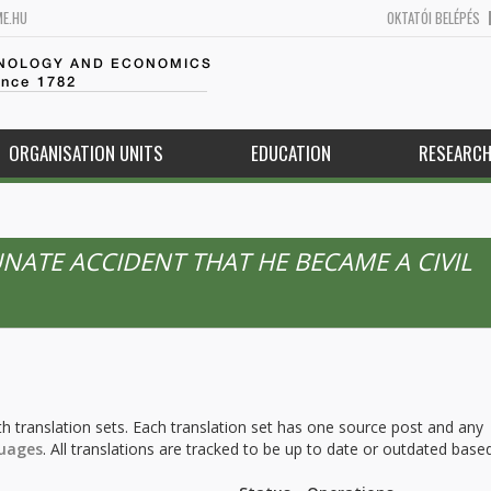
ME.HU
OKTATÓI BELÉPÉS
HNOLOGY AND ECONOMICS
ince 1782
ORGANISATION UNITS
EDUCATION
RESEARC
UNATE ACCIDENT THAT HE BECAME A CIVIL
h translation sets. Each translation set has one source post and any
uages
. All translations are tracked to be up to date or outdated base
.