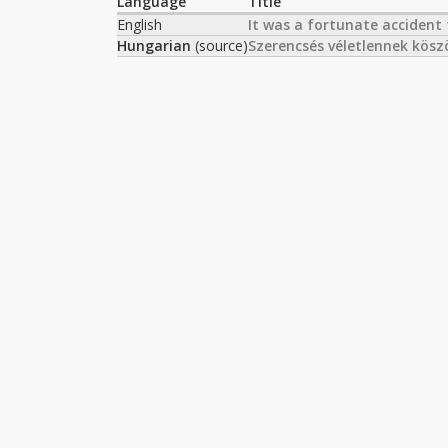
Language
Title
English
It was a fortunate accident 
Hungarian
(source)
Szerencsés véletlennek kös