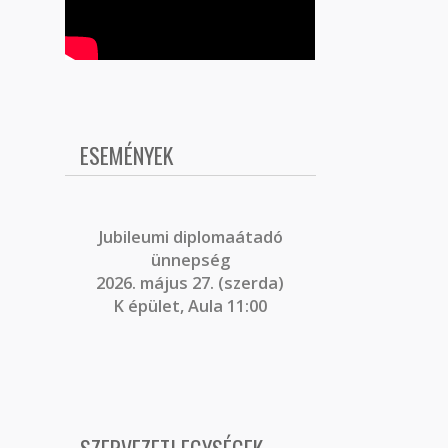
ESEMÉNYEK
J
ubileumi diplomaátadó
ünnepség
2026. május 27. (szerda)
K épület, Aula 11:00