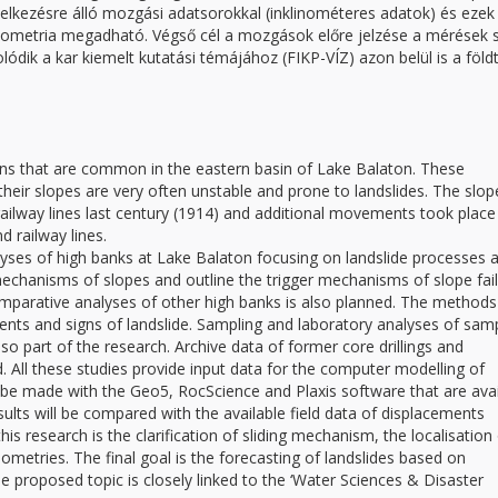
delkezésre álló mozgási adatsorokkal (inklinométeres adatok) és ezek
ometria megadható. Végső cél a mozgások előre jelzése a mérések 
ódik a kar kiemelt kutatási témájához (FIKP-VÍZ) azon belül is a föld
ns that are common in the eastern basin of Lake Balaton. These
 their slopes are very often unstable and prone to landslides. The slop
railway lines last century (1914) and additional movements took place
nd railway lines.
lyses of high banks at Lake Balaton focusing on landslide processes 
mechanisms of slopes and outline the trigger mechanisms of slope fail
omparative analyses of other high banks is also planned. The methods
ents and signs of landslide. Sampling and laboratory analyses of sam
so part of the research. Archive data of former core drillings and
d. All these studies provide input data for the computer modelling of
l be made with the Geo5, RocScience and Plaxis software that are avai
ults will be compared with the available field data of displacements
is research is the clarification of sliding mechanism, the localisation
geometries. The final goal is the forecasting of landslides based on
proposed topic is closely linked to the ‘Water Sciences & Disaster