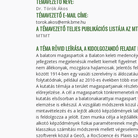
TÉMAVEZETŐ NEVE:
Dr. Török Ákos
TÉMAVEZETŐ E-MAIL CÍME:
torok.akos@emk.bme.hu
A TÉMAVEZETŐ TELJES PUBLIKÁCIÓS LISTÁJA AZ M
MTMT
A TÉMA RÖVID LEÍRÁSA, A KIDOLGOZANDÓ FELADAT
A balatoni magaspartok a Balaton keleti medencéjé
jellegzetes megjelenésük mellett kiemelt figyelme
nem állékonyak, mozgásra hajlamosak. Jelentős fel
között 1914-ben egy vasúti szerelvény is áldozatá
folytatódnak, például az 2010-es években több eset
A kutatás témája a terület magaspartjainak részle
előrejelzése. A cél a magaspartok tönkremeneteli
kutatás elsősorban a balatonakarattyai magaspar
elemzése is elkészül. A vizsgálati módszerek közül 
mintavételezés és a lejtőt alkotó képződmények la
is feldolgozza a jelölt. Ezen munka célja a lejtőá
alkotó képződmények fizikai paramétereinek megha
klasszikus számítási módszerek mellett végeselemes
szoftverek közül a Geo5, a RocScience és Plaxis s