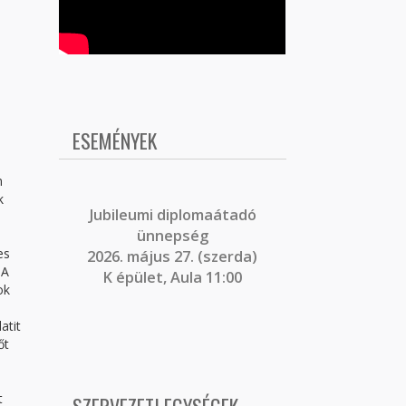
ESEMÉNYEK
n
k
J
ubileumi diplomaátadó
ünnepség
es
2026. május 27. (szerda)
 A
K épület, Aula 11:00
ok
atit
őt
t