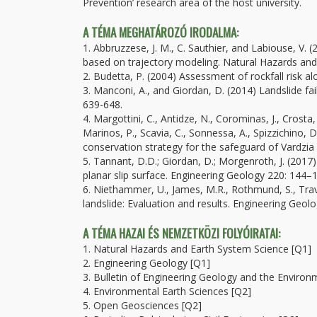
Prevention’ research area of the host university.
A TÉMA MEGHATÁROZÓ IRODALMA:
1. Abbruzzese, J. M., C. Sauthier, and Labiouse, V.
based on trajectory modeling. Natural Hazards and
2. Budetta, P. (2004) Assessment of rockfall risk 
3. Manconi, A., and Giordan, D. (2014) Landslide fa
639-648.
4. Margottini, C., Antidze, N., Corominas, J., Crosta, G
Marinos, P., Scavia, C., Sonnessa, A., Spizzichino, 
conservation strategy for the safeguard of Vardzi
5. Tannant, D.D.; Giordan, D.; Morgenroth, J. (2017)
planar slip surface. Engineering Geology 220: 144–
6. Niethammer, U., James, M.R., Rothmund, S., Trav
landslide: Evaluation and results. Engineering Geolo
A TÉMA HAZAI ÉS NEMZETKÖZI FOLYÓIRATAI:
1. Natural Hazards and Earth System Science [Q1]
2. Engineering Geology [Q1]
3. Bulletin of Engineering Geology and the Environ
4. Environmental Earth Sciences [Q2]
5. Open Geosciences [Q2]