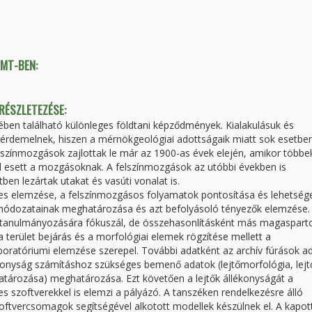
TMT-BEN:
 RÉSZLETEZÉSE:
ben található különleges földtani képződmények. Kialakulásuk és
t érdemelnek, hiszen a mérnökgeológiai adottságaik miatt sok esetbe
színmozgások zajlottak le már az 1900-as évek elején, amikor többe
ul esett a mozgásoknak. A felszínmozgások az utóbbi években is
ben lezártak utakat és vasúti vonalat is.
tes elemzése, a felszínmozgásos folyamatok pontosítása és lehetség
 módozatainak meghatározása és azt befolyásoló tényezők elemzése.
t tanulmányozására fókuszál, de összehasonlításként más magaspart
a terület bejárás és a morfológiai elemek rögzítése mellett a
boratóriumi elemzése szerepel. További adatként az archív fúrások ad
llékonyság számításhoz szükséges bemenő adatok (lejtőmorfológia, lejt
tározása) meghatározása. Ezt követően a lejtők állékonyságát a
 szoftverekkel is elemzi a pályázó. A tanszéken rendelkezésre álló
zoftvercsomagok segítségével alkotott modellek készülnek el. A kapot