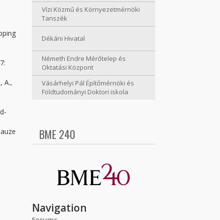
Vízi Közmű és Környezetmérnöki
Tanszék
pping
Dékáni Hivatal
Németh Endre Mérőtelep és
7:
Oktatási Központ
, A.,
Vásárhelyi Pál Építőmérnöki és
Földtudományi Doktori iskola
ed-
BME 240
Sauze
Navigation
Forums