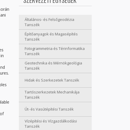
SZERVEZETI EGYSÉGEK
során
tani
Általános- és Felsőgeodézia
Tanszék
Építőanyagok és Magasépítés
Tanszék
Fotogrammetria és Térinformatika
es
Tanszék
 in
Geotechnika és Mérnökgeológia
and
Tanszék
ures.
Hidak és Szerkezetek Tanszék
ples
Tartószerkezetek Mechanikája
Tanszék
lable
Út- és Vasútépítési Tanszék
 of
Vízépítési és Vízgazdálkodási
Tanszék