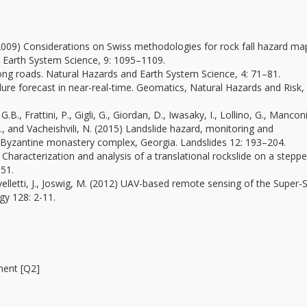
 (2009) Considerations on Swiss methodologies for rock fall hazard ma
 Earth System Science, 9: 1095–1109.
along roads. Natural Hazards and Earth System Science, 4: 71–81.
ilure forecast in near-real-time. Geomatics, Natural Hazards and Risk, 
.B., Frattini, P., Gigli, G., Giordan, D., Iwasaky, I., Lollino, G., Manconi
D., and Vacheishvili, N. (2015) Landslide hazard, monitoring and
a Byzantine monastery complex, Georgia. Landslides 12: 193–204.
 Characterization and analysis of a translational rockslide on a stepp
151.
elletti, J., Joswig, M. (2012) UAV-based remote sensing of the Super-
gy 128: 2-11.
ment [Q2]