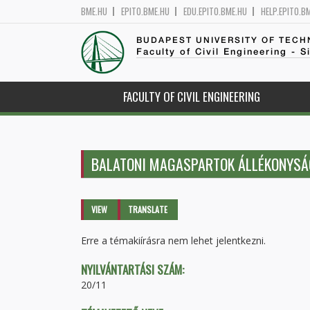
BME.HU
EPITO.BME.HU
EDU.EPITO.BME.HU
HELP.EPITO.B
BUDAPEST UNIVERSITY OF TEC
Faculty of Civil Engineering - S
FACULTY OF CIVIL ENGINEERING
BALATONI MAGASPARTOK ÁLLÉKONYSÁGA
Primary tabs
VIEW
(ACTIVE
TRANSLATE
TAB)
Erre a témakiírásra nem lehet jelentkezni.
NYILVÁNTARTÁSI SZÁM:
20/11