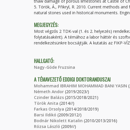
thaw damage of porous limestones at Castle of Ch
5. Török, Á., Přikryl, R. 2010. Current methods and 
natural stones used in historical monuments. Engi
MEGJEGYZÉS:
Most végzős 2 TDK-val (1. és 2. helyezés) rendelk
folytatásaként). A témához a labor háttér és szoft
rendelkezésünkre bocsájtják. A kutatás az FIKP-VÍ
HALLGATÓ:
Nagy-Göde Fruzsina
A TÉMAVEZETŐ EDDIGI DOKTORANDUSZAI
Mohammad IBRAHIM MOHAMMAD BANI YASIN
(
Németh Andor
(2019/2023/)
Czinder Balázs
(2015/2018/2021)
Török Anita
(2014//)
Farkas Orsolya
(2014/2018/2019)
Barsi Ildikó
(2009/2012/)
Bodnár Nikolett Katalin
(2010/2013/2016)
Rózsa László
(2009//)