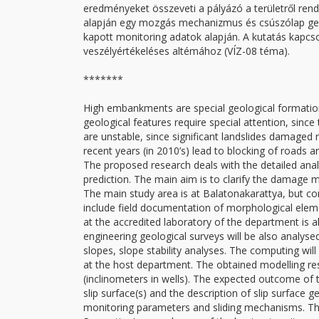
eredményeket összeveti a pályázó a területről ren
alapján egy mozgás mechanizmus és csúszólap ge
kapott monitoring adatok alapján. A kutatás kapcsol
veszélyértékeléses altémához (VÍZ-08 téma).
*******
High embankments are special geological formatio
geological features require special attention, since
are unstable, since significant landslides damaged 
recent years (in 2010’s) lead to blocking of roads a
The proposed research deals with the detailed ana
prediction. The main aim is to clarify the damage 
The main study area is at Balatonakarattya, but c
include field documentation of morphological elem
at the accredited laboratory of the department is al
engineering geological surveys will be also analyse
slopes, slope stability analyses. The computing wil
at the host department. The obtained modelling res
(inclinometers in wells). The expected outcome of th
slip surface(s) and the description of slip surface 
monitoring parameters and sliding mechanisms. The 