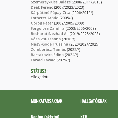
Szemerey-Kiss Balázs
(2008/2011/2013)
Deák Ferenc
(2007/2023/2023)
Kárpátiné Pápay Zita
(2006/2016/)
Lorberer Árpád
(2005//)
Görög Péter
(2002/2005/2009)
Forgó Lea Zamfira
(2003/2006/2009)
BesharatiNezhad Ali
(2019/2023/2025)
Kósa Zsuzsanna
(2018//)
Nagy-Göde Fruzsina
(2020/2024/2025)
Zomborácz Tamás
(2022//)
Bartakovics Edina
(2024//)
Fawad Fawad
(2025//)
STÁTUSZ:
elfogadott
MUNKATÁRSAKNAK
HALLGATÓKNAK
Neptun (oktatói)
KTH