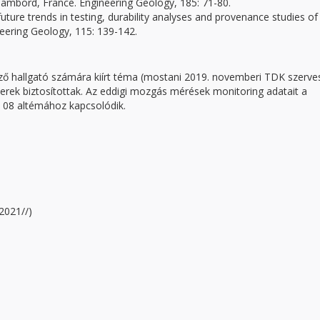
ambord, France. Engineering Geology, 185: 71-80.
future trends in testing, durability analyses and provenance studies of
neering Geology, 115: 139-142.
ező hallgató számára kiírt téma (mostani 2019. novemberi TDK szerve
verek biztosítottak. Az eddigi mozgás mérések monitoring adatait a
Z 08 altémához kapcsolódik.
2021//)