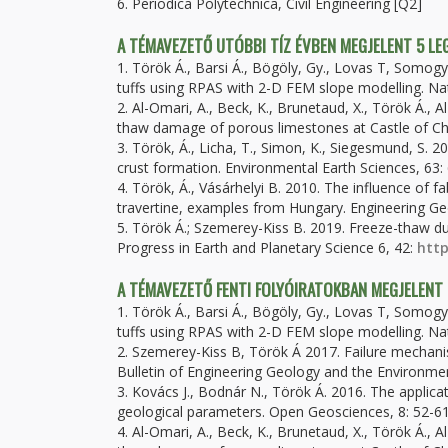
6. Periodica Polytechnica, Civil Engineering [Q2]
A TÉMAVEZETŐ UTÓBBI TÍZ ÉVBEN MEGJELENT 5 L
1. Török Á., Barsi Á., Bögöly, Gy., Lovas T, Somogyi
tuffs using RPAS with 2-D FEM slope modelling. Na
2. Al-Omari, A., Beck, K., Brunetaud, X., Török Á., A
thaw damage of porous limestones at Castle of Ch
3. Török, Á., Licha, T., Simon, K., Siegesmund, S. 2
crust formation. Environmental Earth Sciences, 63:
4. Török, Á., Vásárhelyi B. 2010. The influence of
travertine, examples from Hungary. Engineering Ge
5. Török Á.; Szemerey-Kiss B. 2019. Freeze-thaw dur
Progress in Earth and Planetary Science 6, 42:
http
A TÉMAVEZETŐ FENTI FOLYÓIRATOKBAN MEGJELENT
1. Török Á., Barsi Á., Bögöly, Gy., Lovas T, Somogyi
tuffs using RPAS with 2-D FEM slope modelling. Na
2. Szemerey-Kiss B, Török Á 2017. Failure mechanis
Bulletin of Engineering Geology and the Environmen
3. Kovács J., Bodnár N., Török Á. 2016. The applicat
geological parameters. Open Geosciences, 8: 52-61
4. Al-Omari, A., Beck, K., Brunetaud, X., Török Á., A