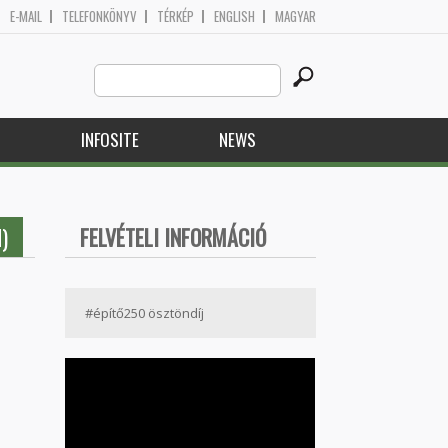
E-MAIL
TELEFONKÖNYV
TÉRKÉP
ENGLISH
MAGYAR
Search
Search form
this
site
H
INFOSITE
NEWS
)
FELVÉTELI INFORMÁCIÓ
#építő250 ösztöndíj