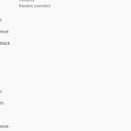
Recent content
ic
reeze-
 black
ic
ts.
reeze-