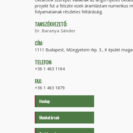
projekt fut a felszíni vizek áramlástani numerikus mo
folyamatainak részletes feltárásáig.
TANSZÉKVEZETŐ:
Dr. Baranya Sándor
CÍM:
1111 Budapest, Műegyetem rkp. 3., K épület magas
TELEFON:
+36 1 463 1164
FAX:
+36 1 463 1879
Honlap
Munkatársak