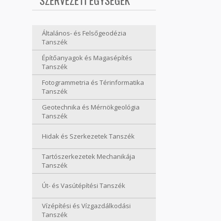
SZERVEZETI EGYSÉGEK
Általános- és Felsőgeodézia
Tanszék
Építőanyagok és Magasépítés
Tanszék
Fotogrammetria és Térinformatika
Tanszék
Geotechnika és Mérnökgeológia
Tanszék
Hidak és Szerkezetek Tanszék
Tartószerkezetek Mechanikája
Tanszék
Út- és Vasútépítési Tanszék
Vízépítési és Vízgazdálkodási
Tanszék