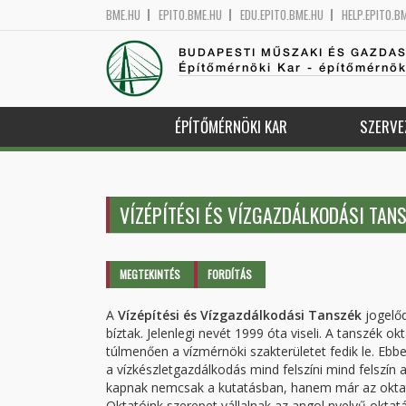
BME.HU
EPITO.BME.HU
EDU.EPITO.BME.HU
HELP.EPITO.B
BUDAPESTI MŰSZAKI ÉS GAZDA
Építőmérnöki Kar - építőmérnö
ÉPÍTŐMÉRNÖKI KAR
SZERVE
VÍZÉPÍTÉSI ÉS VÍZGAZDÁLKODÁSI TAN
Elsődleges fülek
MEGTEKINTÉS
(AKTÍV
FORDÍTÁS
FÜL)
A
Vízépítési és Vízgazdálkodási Tanszék
jogelőd
bíztak. Jelenlegi nevét 1999 óta viseli. A tanszék ok
túlmenően a vízmérnöki szakterületet fedik le. Ebbe 
a vízkészletgazdálkodás mind felszíni mind felszín 
kapnak nemcsak a kutatásban, hanem már az oktatásb
Oktatóink szerepet vállalnak az angol nyelvű oktatá