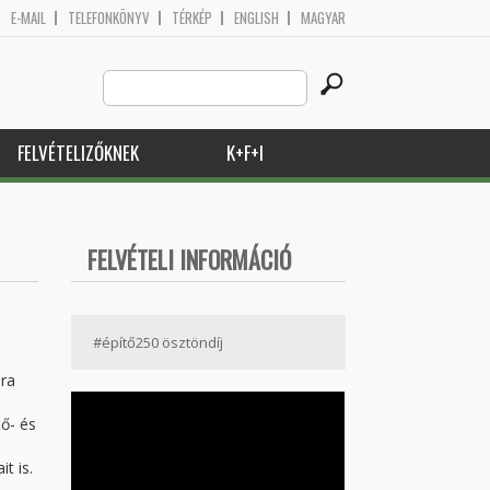
E-MAIL
TELEFONKÖNYV
TÉRKÉP
ENGLISH
MAGYAR
Search
Keresés űrlap
this
site
FELVÉTELIZŐKNEK
K+F+I
FELVÉTELI INFORMÁCIÓ
#építő250 ösztöndíj
ára
tő- és
t is.