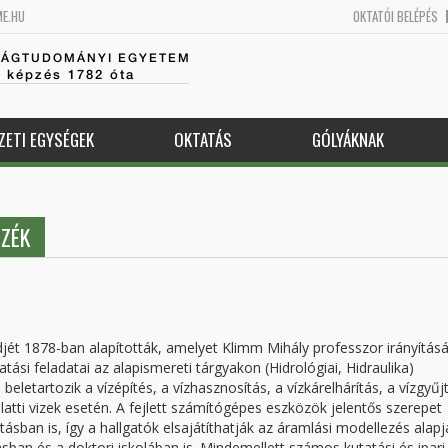
ME.HU
OKTATÓI BELÉPÉS
SÁGTUDOMÁNYI EGYETEM
k képzés 1782 óta
ZETI EGYSÉGEK
OKTATÁS
GÓLYÁKNAK
SZÉK
jét 1878-ban alapították, amelyet Klimm Mihály professzor irányítás
tatási feladatai az alapismereti tárgyakon (Hidrológiai, Hidraulika)
beletartozik a vízépítés, a vízhasznosítás, a vízkárelhárítás, a vízgyűj
alatti vizek esetén. A fejlett számítógépes eszközök jelentős szerepet
an is, így a hallgatók elsajátíthatják az áramlási modellezés alapjai
sban és a doktori iskolában is. Mindemellett számos kutatási és ipari