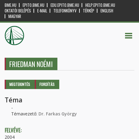
BME.HU
EPITO.BME.HU
EDU.EPITO.BME.HU
HELP.EPITO.BME.HU
OKTATÓI BELÉPÉS
E-MAIL
TELEFONKÖNYV
TÉRKÉP
ENGLISH
MAGYAR
FRIEDMAN NOÉMI
Elsődleges fülek
MEGTEKINTÉS
(AKTÍV
FORDÍTÁS
FÜL)
Téma
-
Témavezető:
Dr. Farkas György
FELVÉVE:
2004