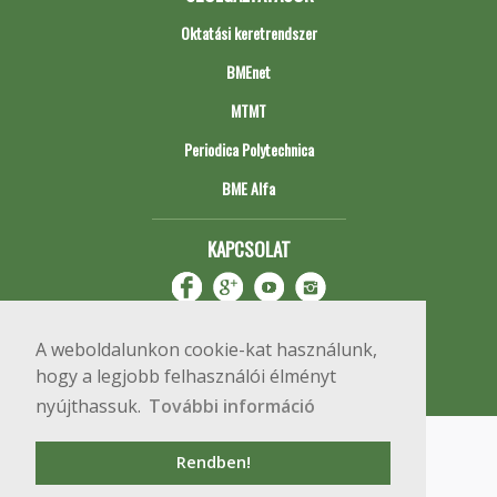
Oktatási keretrendszer
BMEnet
MTMT
Periodica Polytechnica
BME Alfa
KAPCSOLAT
A weboldalunkon cookie-kat használunk,
hogy a legjobb felhasználói élményt
nyújthassuk.
További információ
Impresszum
Copyright © 2020 BME Építőmérnöki Kar
Rendben!
1111 Budapest, Műegyetem rkp. 3.
+36 1 463 3531