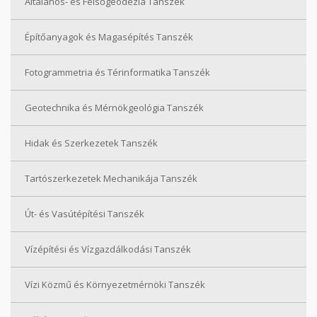
Általános- és Felsőgeodézia Tanszék
Építőanyagok és Magasépítés Tanszék
Fotogrammetria és Térinformatika Tanszék
Geotechnika és Mérnökgeológia Tanszék
Hidak és Szerkezetek Tanszék
Tartószerkezetek Mechanikája Tanszék
Út- és Vasútépítési Tanszék
Vízépítési és Vízgazdálkodási Tanszék
Vízi Közmű és Környezetmérnöki Tanszék