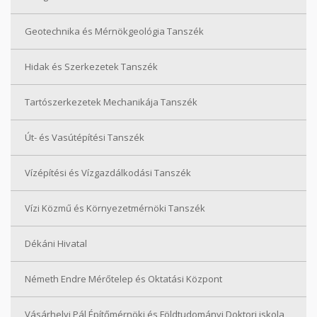
Geotechnika és Mérnökgeológia Tanszék
Hidak és Szerkezetek Tanszék
Tartószerkezetek Mechanikája Tanszék
Út- és Vasútépítési Tanszék
Vízépítési és Vízgazdálkodási Tanszék
Vízi Közmű és Környezetmérnöki Tanszék
Dékáni Hivatal
Németh Endre Mérőtelep és Oktatási Központ
Vásárhelyi Pál Építőmérnöki és Földtudományi Doktori iskola