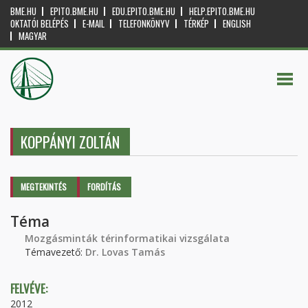
BME.HU
EPITO.BME.HU
EDU.EPITO.BME.HU
HELP.EPITO.BME.HU
OKTATÓI BELÉPÉS
E-MAIL
TELEFONKÖNYV
TÉRKÉP
ENGLISH
MAGYAR
KOPPÁNYI ZOLTÁN
Elsődleges fülek
MEGTEKINTÉS
(AKTÍV
FORDÍTÁS
FÜL)
Téma
Mozgásminták térinformatikai vizsgálata
Témavezető:
Dr. Lovas Tamás
FELVÉVE:
2012