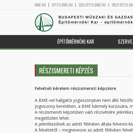
BME.HU
EPITO.BME.HU
EDU.EPITO.BME.HU
HELP.EPITO.B
BUDAPESTI MŰSZAKI ÉS GAZDA
Építőmérnöki Kar - építőmérnö
ÉPÍTŐMÉRNÖKI KAR
SZERVE
RÉSZISMERETI KÉPZÉS
Felvételi kérelem részismereti képzésre
A BME-vel hallgatói jogviszonyban nem álló felsőfo
jogviszony keretében, a BME bármely kurzusára, mod
A részismereti képzésben való részvételre jelentkez
megelőzően lehet.
A jelentkezőnek az adott félévben általa felvenni kív
A felvételről – megnevezve az adott félévben felvehe