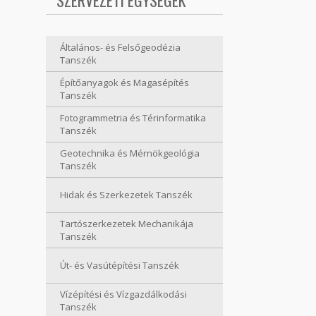
SZERVEZETI EGYSÉGEK
Általános- és Felsőgeodézia
Tanszék
Építőanyagok és Magasépítés
Tanszék
Fotogrammetria és Térinformatika
Tanszék
Geotechnika és Mérnökgeológia
Tanszék
Hidak és Szerkezetek Tanszék
Tartószerkezetek Mechanikája
Tanszék
Út- és Vasútépítési Tanszék
Vízépítési és Vízgazdálkodási
Tanszék