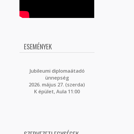
ESEMÉNYEK
J
ubileumi diplomaátadó
ünnepség
2026. május 27. (szerda)
K épület, Aula 11:00