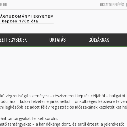
ME.HU
OKTATÓI BELÉPÉS
SÁGTUDOMÁNYI EGYETEM
k képzés 1782 óta
ZETI EGYSÉGEK
OKTATÁS
GÓLYÁKNAK
kú végzettségű személyek – részismereti képzés céljából – hallgatói
uljára – külön felvételi eljárás nélkül – önköltséges képzésre felveh
ni legkésőbb az adott félév regisztrációs időszakának kezdetét két hé
ánt tantárgyakat fel kell sorolni.
tő tantárgyakat – a kar dékánja dönt, és erről értesíti a jelentkezőt