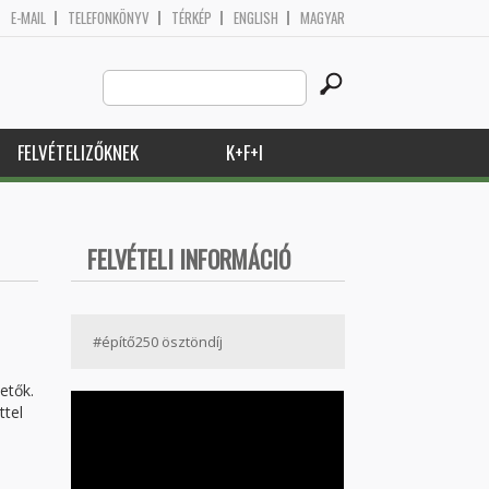
E-MAIL
TELEFONKÖNYV
TÉRKÉP
ENGLISH
MAGYAR
Search
Keresés űrlap
this
site
FELVÉTELIZŐKNEK
K+F+I
FELVÉTELI INFORMÁCIÓ
#építő250 ösztöndíj
etők.
ttel