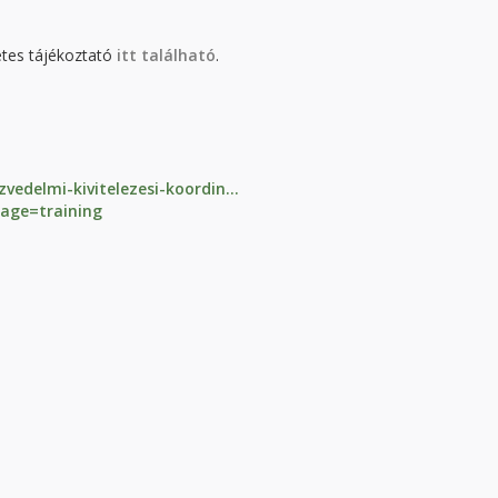
etes tájékoztató
itt található
.
edelmi-kivitelezesi-koordin...
age=training