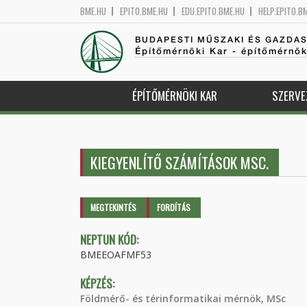
BME.HU
EPITO.BME.HU
EDU.EPITO.BME.HU
HELP.EPITO.B
BUDAPESTI MŰSZAKI ÉS GAZDA
Építőmérnöki Kar - építőmérnö
ÉPÍTŐMÉRNÖKI KAR
SZERVE
KIEGYENLÍTŐ SZÁMÍTÁSOK MSC.
Elsődleges fülek
MEGTEKINTÉS
(AKTÍV
FORDÍTÁS
FÜL)
NEPTUN KÓD:
BMEEOAFMF53
KÉPZÉS:
Földmérő- és térinformatikai mérnök, MSc