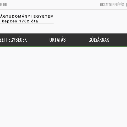
ME.HU
OKTATÓI BELÉPÉS
SÁGTUDOMÁNYI EGYETEM
k képzés 1782 óta
ZETI EGYSÉGEK
OKTATÁS
GÓLYÁKNAK