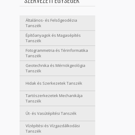
SZERVEZETI EGYSÉGEK
Általános- és Felsőgeodézia
Tanszék
Építőanyagok és Magasépítés
Tanszék
Fotogrammetria és Térinformatika
Tanszék
Geotechnika és Mérnökgeológia
Tanszék
Hidak és Szerkezetek Tanszék
Tartószerkezetek Mechanikája
Tanszék
Út- és Vasútépítési Tanszék
Vízépítési és Vízgazdálkodási
Tanszék