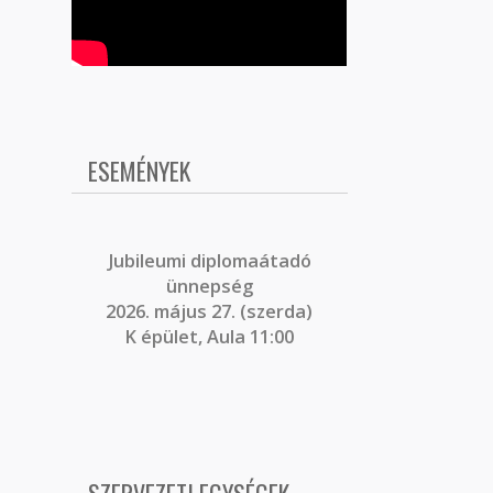
ESEMÉNYEK
J
ubileumi diplomaátadó
ünnepség
2026. május 27. (szerda)
K épület, Aula 11:00