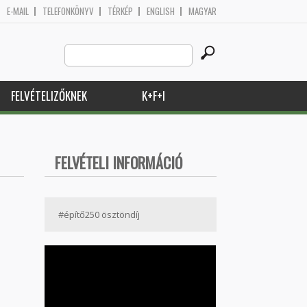
E-MAIL
TELEFONKÖNYV
TÉRKÉP
ENGLISH
MAGYAR
Search
Keresés űrlap
this
site
FELVÉTELIZŐKNEK
K+F+I
FELVÉTELI INFORMÁCIÓ
#építő250 ösztöndíj