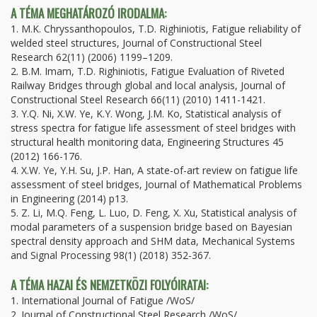
A TÉMA MEGHATÁROZÓ IRODALMA:
1. M.K. Chryssanthopoulos, T.D. Righiniotis, Fatigue reliability of
welded steel structures, Journal of Constructional Steel
Research 62(11) (2006) 1199–1209.
2. B.M. Imam, T.D. Righiniotis, Fatigue Evaluation of Riveted
Railway Bridges through global and local analysis, Journal of
Constructional Steel Research 66(11) (2010) 1411-1421.
3. Y.Q. Ni, X.W. Ye, K.Y. Wong, J.M. Ko, Statistical analysis of
stress spectra for fatigue life assessment of steel bridges with
structural health monitoring data, Engineering Structures 45
(2012) 166-176.
4. X.W. Ye, Y.H. Su, J.P. Han, A state-of-art review on fatigue life
assessment of steel bridges, Journal of Mathematical Problems
in Engineering (2014) p13.
5. Z. Li, M.Q. Feng, L. Luo, D. Feng, X. Xu, Statistical analysis of
modal parameters of a suspension bridge based on Bayesian
spectral density approach and SHM data, Mechanical Systems
and Signal Processing 98(1) (2018) 352-367.
A TÉMA HAZAI ÉS NEMZETKÖZI FOLYÓIRATAI:
1. International Journal of Fatigue /WoS/
2. Journal of Constructional Steel Research /WoS/