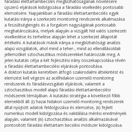
fáradási élettartambecslés megbízhatóságának növelésére
újszerű eljárások kidolgozása a fáradási viselkedés pontosabb
elemzésére. Napjainkban a fáradási élettartambecslés egyik
kutatási iránya a szerkezeti monitoring rendszerek alkalmazása
a feszültséglengés és a forgalom nagyságának pontosabb
meghatározására, melyek alapján a vizsgált híd valós szerkezeti
viselkedése és terhelése alapján lehet a szerkezet állapotát
értékelni. A kutatások másik iránya a megbízhatósági analízis
alapú vizsgálatok, ahol mind a teher-, mind az ellenállásoldali
jellemzőket sztochasztikus módszerekkel határozzák meg. A
jelen kutatás célja a két fejlesztési irány összekapcsolása révén
a fáradási élettartambecslési eljárások pontosítása.
A doktori kutatás keretében átfogó szakirodalmi áttekintést és
elemzést kell végezni az acélhidakon üzemelő monitoring
rendszerek és fáradásvizsgálati eljárások, valamint a
sztochasztikus modell alapú fáradási élettartambecslési
módszerek témájában. A kutatási stratégia a következő főbb
elemekből áll: (i) hazai hidakon üzemelő monitoring rendszerek
által nyújtott adatok feldolgozása és elemzése, (ii) fejlett
numerikus modell kidolgozása és validálása mérési eredmények
alapján, valamint (iii) sztochasztikus analízis alkalmazásával
pontosított fáradási élettartam becslési módszer kidolgozása.