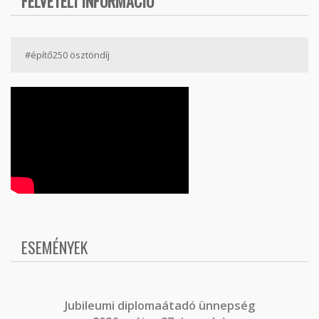
FELVÉTELI INFORMÁCIÓ
#építő250 ösztöndíj
ESEMÉNYEK
J
ubileumi diplomaátadó ünnepség