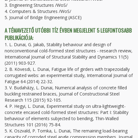
3. Engineering Structures /WoS/
4. Computers & Structures /WoS/
5. Journal of Bridge Engineering (ASCE)
A TÉMAVEZETŐ UTÓBBI TÍZ ÉVBEN MEGJELENT 5 LEGFONTOSABB
PUBLIKÁCIÓJA:
1. L. Dunai, G. Jakab, Stability behaviour and design of
nonconventional cold-formed steel structures - research review,
International Journal of Structural Stability and Dynamics 11(5)
(2011) 903-927.
2. B. Kövesdi, L. Dunai, Fatigue life of girders with trapezoidally
corrugated webs: an experimental study, International Journal of
Fatigue 64 (2014) 22-32.
3. V. Budaházy, L. Dunai, Numerical analysis of concrete filled
buckling restrained braces, Journal of Constructional Steel
Research 115 (2015) 92-105.
4. P. Hegyi, L. Dunai, Experimental study on ultra-lightweight-
concrete encased cold-formed steel structures: Part I: Stability
behaviour of elements subjected to bending, Thin-Walled
Structures 101 (2016) 75-84.
5. K. Oszvald, P. Tomka, L. Dunai, The remaining load-bearing
capacity of corroded steel angle compression members, Journal