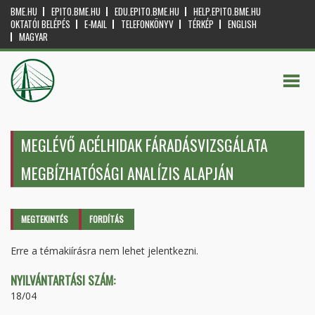
BME.HU
EPITO.BME.HU
EDU.EPITO.BME.HU
HELP.EPITO.BME.HU
OKTATÓI BELÉPÉS
E-MAIL
TELEFONKÖNYV
TÉRKÉP
ENGLISH
MAGYAR
MEGLÉVŐ ACÉLHIDAK FÁRADÁSVIZSGÁLATA
MEGBÍZHATÓSÁGI ANALÍZIS ALAPJÁN
Elsődleges fülek
MEGTEKINTÉS
(AKTÍV
FORDÍTÁS
FÜL)
Erre a témakiírásra nem lehet jelentkezni.
NYILVÁNTARTÁSI SZÁM:
18/04