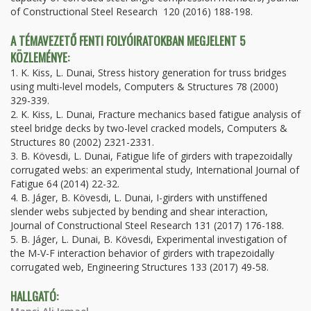
of Constructional Steel Research 120 (2016) 188-198.
A TÉMAVEZETŐ FENTI FOLYÓIRATOKBAN MEGJELENT 5
KÖZLEMÉNYE:
1. K. Kiss, L. Dunai, Stress history generation for truss bridges
using multi-level models, Computers & Structures 78 (2000)
329-339.
2. K. Kiss, L. Dunai, Fracture mechanics based fatigue analysis of
steel bridge decks by two-level cracked models, Computers &
Structures 80 (2002) 2321-2331.
3. B. Kövesdi, L. Dunai, Fatigue life of girders with trapezoidally
corrugated webs: an experimental study, International Journal of
Fatigue 64 (2014) 22-32.
4. B. Jáger, B. Kövesdi, L. Dunai, I-girders with unstiffened
slender webs subjected by bending and shear interaction,
Journal of Constructional Steel Research 131 (2017) 176-188.
5. B. Jáger, L. Dunai, B. Kövesdi, Experimental investigation of
the M-V-F interaction behavior of girders with trapezoidally
corrugated web, Engineering Structures 133 (2017) 49-58.
HALLGATÓ: