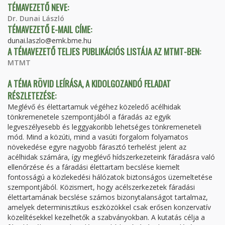
TÉMAVEZETŐ NEVE:
Dr. Dunai László
TÉMAVEZETŐ E-MAIL CÍME:
dunai.laszlo@emk.bme.hu
A TÉMAVEZETŐ TELJES PUBLIKÁCIÓS LISTÁJA AZ MTMT-BEN:
MTMT
A TÉMA RÖVID LEÍRÁSA, A KIDOLGOZANDÓ FELADAT
RÉSZLETEZÉSE:
Meglévő és élettartamuk végéhez közeledő acélhidak
tönkremenetele szempontjából a fáradás az egyik
legveszélyesebb és leggyakoribb lehetséges tönkremeneteli
mód. Mind a közúti, mind a vasúti forgalom folyamatos
növekedése egyre nagyobb fárasztó terhelést jelent az
acélhidak számára, így meglévő hídszerkezeteink fáradásra való
ellenőrzése és a fáradási élettartam becslése kiemelt
fontosságú a közlekedési hálózatok biztonságos üzemeltetése
szempontjából. Közismert, hogy acélszerkezetek fáradási
élettartamának becslése számos bizonytalanságot tartalmaz,
amelyek determinisztikus eszközökkel csak erősen konzervatív
közelítésekkel kezelhetők a szabványokban. A kutatás célja a