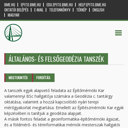
BME.HU
EPITO.BME.HU
EDU.EPITO.BME.HU
HELP.EPITO.BME.HU
OKTATÓI BELÉPÉS
E-MAIL
TELEFONKÖNYV
TÉRKÉP
ENGLISH
MAGYAR
ÁLTALÁNOS- ÉS FELSŐGEODÉZIA TANSZÉK
Elsődleges fülek
MEGTEKINTÉS
(AKTÍV
FORDÍTÁS
FÜL)
A tanszék egyik alapvető feladata az Építőmérnöki Kar
valamennyi BSc hallgatója számára a Geodézia c. tantárgy
oktatása, valamint a hozzá kapcsolódó nyári terepi
mérőgyakorlat megtartása. Emellett az Építészmérnöki Kar egyik
képzésében is tanítjuk a geodézia alapjait.
A másik fontos feladat a geoinformatika-építőmérnöki ágazat,
és a földmérő- és térinformatikai mérnök mesterszak hallgatói