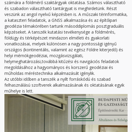
számára a földmérő szaktárgyak oktatása. Számos választható
és szabadon választható tantárgyat is meghirdetünk. Részt
veszünk az angol nyelvű képzésben is. A műszaki térinformatika,
a kataszteri feladatok, a GNSS alkalmazása és az építőipari
geodézia témakörében tartunk másoddiplomás posztgraduális
képzéseket. A tanszék kutatási tevékenysége a földmérés,
földügy és térképészet mindazon elméleti és gyakorlati
vonatkozásai, melyek különösen a nagy pontossági igényű
országos (kontinentális, valamint az egész Földre kiterjedő) és
helyi mérnökgeodéziai, mozgásvizsgálati,
helymeghatározási,továbbá kitűzési és navigációs feladatok
megoldásához a hagyományos és korszerű geodéziai és
műholdas méréstechnika alkalmazását igénylik.
Az utóbbi időben a tanszék a nyílt forráskódú és szabad
felhasználású szoftverek alkalmazásának és oktatásának egyik
műhelye is lett.