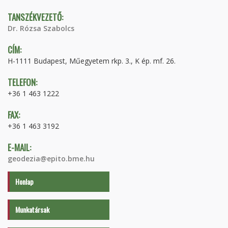
TANSZÉKVEZETŐ:
Dr. Rózsa Szabolcs
CÍM:
H-1111 Budapest, Műegyetem rkp. 3., K ép. mf. 26.
TELEFON:
+36 1 463 1222
FAX:
+36 1 463 3192
E-MAIL:
geodezia@epito.bme.hu
Honlap
Munkatársak