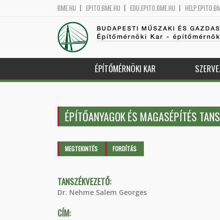
BME.HU
EPITO.BME.HU
EDU.EPITO.BME.HU
HELP.EPITO.B
BUDAPESTI MŰSZAKI ÉS GAZDA
Építőmérnöki Kar - építőmérnö
ÉPÍTŐMÉRNÖKI KAR
SZERVE
ÉPÍTŐANYAGOK ÉS MAGASÉPÍTÉS TANS
Elsődleges fülek
MEGTEKINTÉS
(AKTÍV
FORDÍTÁS
FÜL)
TANSZÉKVEZETŐ:
Dr. Nehme Salem Georges
CÍM: