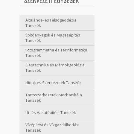
SZERVEZETI EGYSÉGEK
Általános- és Felsőgeodézia
Tanszék
Építőanyagok és Magasépítés
Tanszék
Fotogrammetria és Térinformatika
Tanszék
Geotechnika és Mérnökgeológia
Tanszék
Hidak és Szerkezetek Tanszék
Tartószerkezetek Mechanikája
Tanszék
Út- és Vasútépítési Tanszék
Vízépítési és Vízgazdálkodási
Tanszék