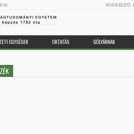
ME.HU
OKTATÓI BELÉPÉS
SÁGTUDOMÁNYI EGYETEM
k képzés 1782 óta
ZETI EGYSÉGEK
OKTATÁS
GÓLYÁKNAK
ZÉK