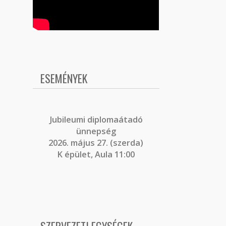
ESEMÉNYEK
J
ubileumi diplomaátadó
ünnepség
2026. május 27. (szerda)
K épület, Aula 11:00