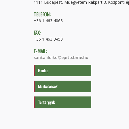
1111 Budapest, Műegyetem Rakpart 3. Központi épü
TELEFON:
+36 1 463 4068
FAX:
+36 1 463 3450
E-MAIL:
santa.ildiko@epito.bme.hu
Honlap
Munkatársak
Tantárgyak