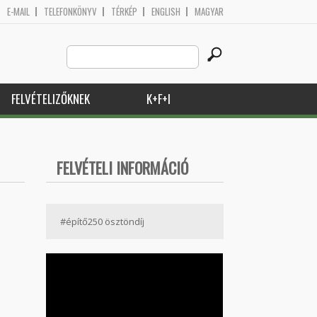
E-MAIL
TELEFONKÖNYV
TÉRKÉP
ENGLISH
MAGYAR
Search
Keresés űrlap
this
site
FELVÉTELIZŐKNEK
K+F+I
FELVÉTELI INFORMÁCIÓ
#építő250 ösztöndíj