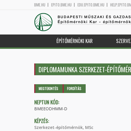
BME.HU
EPITO.BME.HU
EDU.EPITO.BME.HU
HELP.EPITO.B
BUDAPESTI MŰSZAKI ÉS GAZDA
Építőmérnöki Kar - építőmérnö
ÉPÍTŐMÉRNÖKI KAR
SZERVE
DIPLOMAMUNKA SZERKEZET-ÉPÍTŐMÉ
Elsődleges fülek
MEGTEKINTÉS
(AKTÍV
FORDÍTÁS
FÜL)
NEPTUN KÓD:
BMEEODHMM-D
KÉPZÉS:
Szerkezet-építőmérnök, MSc