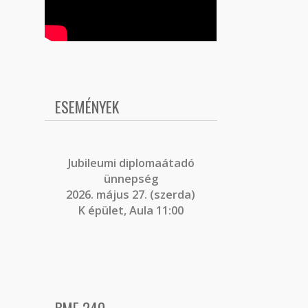
ESEMÉNYEK
J
ubileumi diplomaátadó
ünnepség
2026. május 27. (szerda)
K épület, Aula 11:00