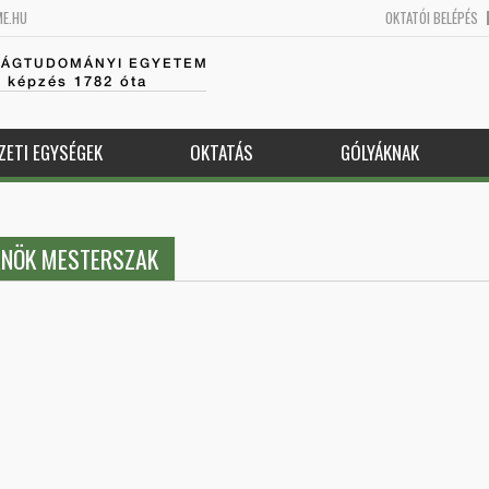
ME.HU
OKTATÓI BELÉPÉS
SÁGTUDOMÁNYI EGYETEM
k képzés 1782 óta
ZETI EGYSÉGEK
OKTATÁS
GÓLYÁKNAK
RNÖK MESTERSZAK