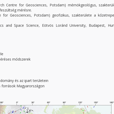
h Centre for Geosciences, Potsdam) mérnökgeológus, szakterül
tfeszültség mérésre.
or Geosciences, Potsdam) geofizikus, szakterülete a kőzetrepe
s and Space Science, Eötvös Loránd University, Budapest, Hun
le
méréses módszerek
domány és az ipart területein
és források Magyarországon