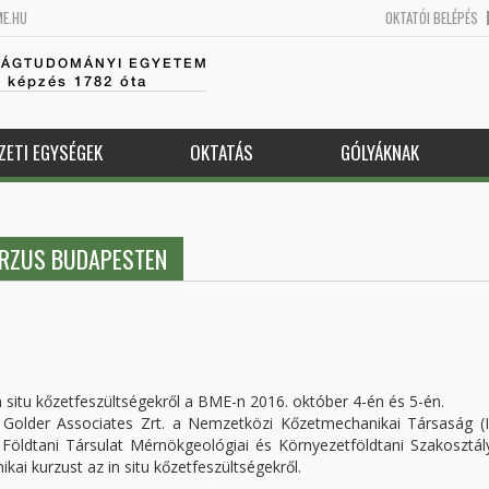
ME.HU
OKTATÓI BELÉPÉS
SÁGTUDOMÁNYI EGYETEM
k képzés 1782 óta
ZETI EGYSÉGEK
OKTATÁS
GÓLYÁKNAK
URZUS BUDAPESTEN
 situ kőzetfeszültségekről a BME-n 2016. október 4-én és 5-én.
Golder Associates Zrt. a Nemzetközi Kőzetmechanikai Társaság (
öldtani Társulat Mérnökgeológiai és Környezetföldtani Szakosztál
i kurzust az in situ kőzetfeszültségekről.