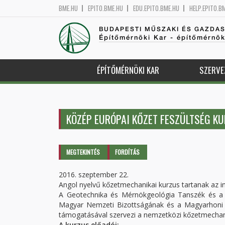
BME.HU
EPITO.BME.HU
EDU.EPITO.BME.HU
HELP.EPITO.B
BUDAPESTI MŰSZAKI ÉS GAZDA
Építőmérnöki Kar - építőmérnö
ÉPÍTŐMÉRNÖKI KAR
SZERVE
KÖZÉP EURÓPAI KŐZET FESZÜLTSÉG K
Elsődleges fülek
MEGTEKINTÉS
(AKTÍV
FORDÍTÁS
FÜL)
2016. szeptember 22.
Angol nyelvű kőzetmechanikai kurzus tartanak az in
A Geotechnika és Mérnökgeológia Tanszék és a 
Magyar Nemzeti Bizottságának és a Magyarhoni F
támogatásával szervezi a nemzetközi kőzetmechanika
A kurzus előadói: