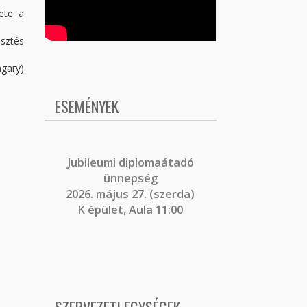
ete a
sztés
gary)
ESEMÉNYEK
J
ubileumi diplomaátadó
ünnepség
2026. május 27. (szerda)
K épület, Aula 11:00