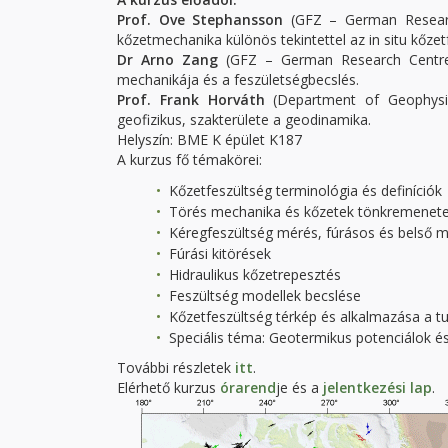
Prof. Ove Stephansson
(GFZ – German Researc
kőzetmechanika különös tekintettel az in situ kőze
Dr Arno Zang
(GFZ – German Research Centre f
mechanikája és a feszületségbecslés.
Prof. Frank Horváth
(Department of Geophysic
geofizikus, szakterülete a geodinamika.
Helyszín: BME K épület K187
A kurzus fő témakörei:
Kőzetfeszültség terminológia és definíciók
Törés mechanika és kőzetek tönkremenete
Kéregfeszültség mérés, fúrásos és belső 
Fúrási kitörések
Hidraulikus kőzetrepesztés
Feszültség modellek becslése
Kőzetfeszültség térkép és alkalmazása a tu
Speciális téma: Geotermikus potenciálok 
További részletek
itt
.
Elérhető kurzus
órarend
je és a
jelentkezési lap
.