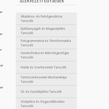
SZERVEZETI EGYSÉGEK
Általános- és Felsőgeodézia
Tanszék
Építőanyagok és Magasépítés
Tanszék
Fotogrammetria és Térinformatika
Tanszék
Geotechnika és Mérnökgeológia
Tanszék
Hidak és Szerkezetek Tanszék
Tartószerkezetek Mechanikája
Tanszék
Út- és Vasútépítési Tanszék
Vízépítési és Vízgazdálkodási
Tanszék