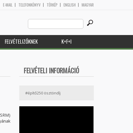
E-MAIL
TELEFONKÖNYV
TÉRKÉP
ENGLISH
MAGYAR
Search
Keresés űrlap
this
site
FELVÉTELIZŐKNEK
K+F+I
FELVÉTELI INFORMÁCIÓ
#építő250 ösztöndíj
ISRM)
yának