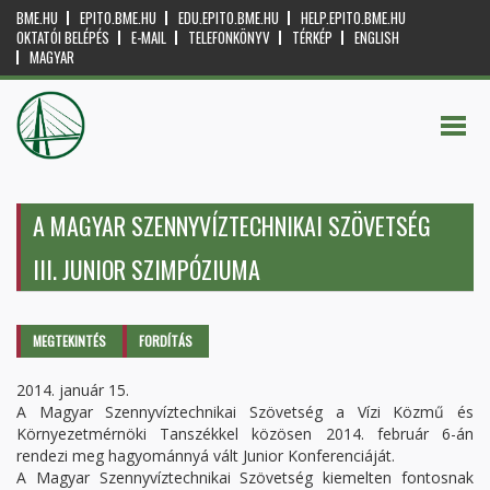
BME.HU
EPITO.BME.HU
EDU.EPITO.BME.HU
HELP.EPITO.BME.HU
OKTATÓI BELÉPÉS
E-MAIL
TELEFONKÖNYV
TÉRKÉP
ENGLISH
MAGYAR
A MAGYAR SZENNYVÍZTECHNIKAI SZÖVETSÉG
III. JUNIOR SZIMPÓZIUMA
Elsődleges fülek
MEGTEKINTÉS
(AKTÍV
FORDÍTÁS
FÜL)
2014. január 15.
A Magyar Szennyvíztechnikai Szövetség a Vízi Közmű és
Környezetmérnöki Tanszékkel közösen 2014. február 6-án
rendezi meg hagyománnyá vált Junior Konferenciáját.
A Magyar Szennyvíztechnikai Szövetség kiemelten fontosnak