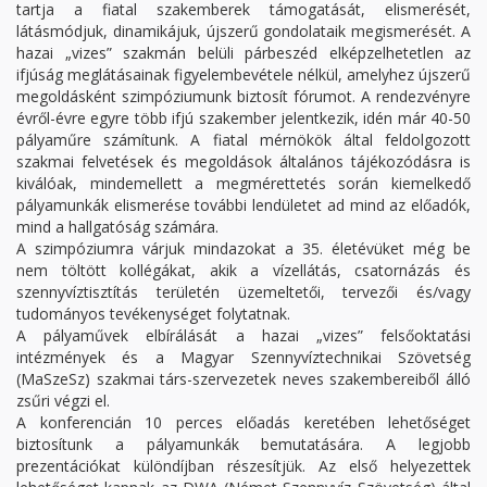
tartja a fiatal szakemberek támogatását, elismerését,
látásmódjuk, dinamikájuk, újszerű gondolataik megismerését. A
hazai „vizes” szakmán belüli párbeszéd elképzelhetetlen az
ifjúság meglátásainak figyelembevétele nélkül, amelyhez újszerű
megoldásként szimpóziumunk biztosít fórumot. A rendezvényre
évről-évre egyre több ifjú szakember jelentkezik, idén már 40-50
pályaműre számítunk. A fiatal mérnökök által feldolgozott
szakmai felvetések és megoldások általános tájékozódásra is
kiválóak, mindemellett a megmérettetés során kiemelkedő
pályamunkák elismerése további lendületet ad mind az előadók,
mind a hallgatóság számára.
A szimpóziumra várjuk mindazokat a 35. életévüket még be
nem töltött kollégákat, akik a vízellátás, csatornázás és
szennyvíztisztítás területén üzemeltetői, tervezői és/vagy
tudományos tevékenységet folytatnak.
A pályaművek elbírálását a hazai „vizes” felsőoktatási
intézmények és a Magyar Szennyvíztechnikai Szövetség
(MaSzeSz) szakmai társ-szervezetek neves szakembereiből álló
zsűri végzi el.
A konferencián 10 perces előadás keretében lehetőséget
biztosítunk a pályamunkák bemutatására. A legjobb
prezentációkat különdíjban részesítjük. Az első helyezettek