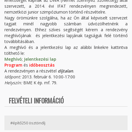
lehetőséget kapnak az DWA (Német Szennyvíz Szövetség) által
szervezett, a 2014. évi IFAT rendezvényen megrendezett,
nemzetközi junior szimpóziumon történő részvételre.
Nagy örömünkre szolgálna, ha az Ön által képviselt szervezet
tagjait minél nagyobb számban üdvözölhetnénk a
rendezvényen. Ehhez szíves segítségét kérem a rendezvény
meghívójának és jelentkezési lapjának tagságuk felé történő
továbbításában.
A meghívó és a jelentkezési lap az alábbi linkekre kattintva
tölthető le:
Meghívó
;
Jelentkezési lap
Program
és
időbeosztás
A rendezvényen a részvétel
díjtalan
.
Időpont:
2013. február 6. 10:00-17:00
Helyszín:
BME K ép. mf. 79.
FELVÉTELI INFORMÁCIÓ
#építő250 ösztöndíj