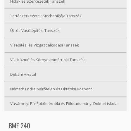
Hidak és Szerkezetek Tanszék
Tartószerkezetek Mechanikája Tanszék
Út- és Vasútépítési Tanszék
Vízépítési és Vízgazdálkodási Tanszék
Vízi Közmű és Környezetmérnöki Tanszék
Dékáni Hivatal
Németh Endre Mérőtelep és Oktatási Központ
Vásárhelyi Pál Építőmérnöki és Földtudományi Doktori iskola
BME 240