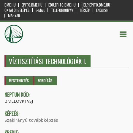
BME.HU
EPITO.BME.HU
EDU.EPITO.BME.HU
HELP.EPITO.BME.HU
OKTATÓI BELÉPÉS
E-MAIL
TELEFONKÖNYV
TÉRKÉP
ENGLISH
MAGYAR
VÍZTISZTÍTÁSI TECHNOLÓGIÁK I.
Elsődleges fülek
MEGTEKINTÉS
(AKTÍV
FORDÍTÁS
FÜL)
NEPTUN KÓD:
BMEEOVKTVSJ
KÉPZÉS:
Szakirányú továbbképzés
KREDIT: