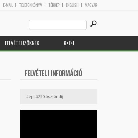
E-MAIL
TELEFONKÖNYV
TÉRKÉP
ENGLISH
MAGYAR
Search
Keresés űrlap
this
site
FELVÉTELIZŐKNEK
K+F+I
FELVÉTELI INFORMÁCIÓ
#építő250 ösztöndíj