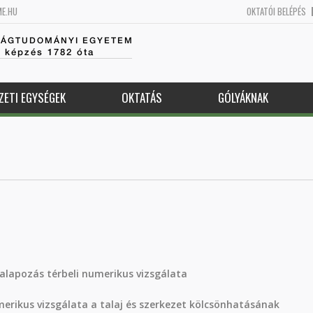
ME.HU
OKTATÓI BELÉPÉS
SÁGTUDOMÁNYI EGYETEM
k képzés 1782 óta
ZETI EGYSÉGEK
OKTATÁS
GÓLYÁKNAK
zalapozás térbeli numerikus vizsgálata
erikus vizsgálata a talaj és szerkezet kölcsönhatásának