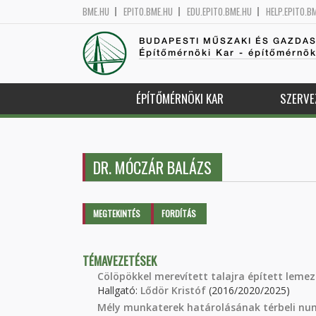
BME.HU
EPITO.BME.HU
EDU.EPITO.BME.HU
HELP.EPITO.B
BUDAPESTI MŰSZAKI ÉS GAZDA
Építőmérnöki Kar - építőmérnö
ÉPÍTŐMÉRNÖKI KAR
SZERVE
DR. MÓCZÁR BALÁZS
Elsődleges fülek
MEGTEKINTÉS
(AKTÍV
FORDÍTÁS
FÜL)
TÉMAVEZETÉSEK
Cölöpökkel merevített talajra épített leme
Hallgató:
Lődör Kristóf
(2016/2020/2025)
Mély munkaterek határolásának térbeli num