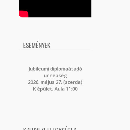
ESEMÉNYEK
J
ubileumi diplomaátadó
ünnepség
2026. május 27. (szerda)
K épület, Aula 11:00