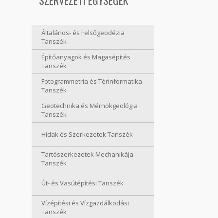
SZERVEZETI EGYSÉGEK
Általános- és Felsőgeodézia
Tanszék
Építőanyagok és Magasépítés
Tanszék
Fotogrammetria és Térinformatika
Tanszék
Geotechnika és Mérnökgeológia
Tanszék
Hidak és Szerkezetek Tanszék
Tartószerkezetek Mechanikája
Tanszék
Út- és Vasútépítési Tanszék
Vízépítési és Vízgazdálkodási
Tanszék