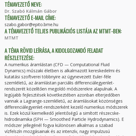
TÉMAVEZETŐ NEVE:
Dr. Szabó Kálmán Gábor
TÉMAVEZETŐ E-MAIL CÍME:
szabo.gabor@epito.bme.hu
A TÉMAVEZETŐ TELJES PUBLIKÁCIÓS LISTÁJA AZ MTMT-BEN:
MTMT
A TÉMA RÖVID LEÍRÁSA, A KIDOLGOZANDÓ FELADAT
RÉSZLETEZÉSE:
A numerikus áramlástan (CFD — Computational Fluid
Dynamics) műszaki életben is alkalmazott kereskedelmi és
kutatási szoftverei többnyire az úgynevezett Euler-féle
szemléletű, az áramlástan parciális differenciál­egyenlet-
rendszerét közelítően megoldó módszerekre alapulnak. A
legújabb fejlesztések következtében azonban elterjedőben
vannak a Lagrange-szemléletű, az áramlásokat közönséges
differenciál­egyenlet-rendszerként kezelő numerikus módszerek
is. Ezek közül kiemelkedő jelentőségű a simított részecske-
hidro­dinamika (SPH — Smoothed Particle Hydro­dynamics). E
módszer jellegénél fogva különösen alkalmas a szabad
vízfelszín mozgásainak és az intenzív, nagy impulzusú