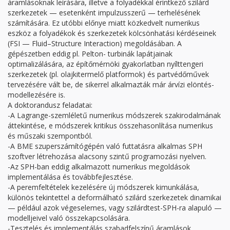
áramlásoknak leírására, illetve a folyadékkal érintkező szilárd
szerkezetek — esetenként impulzus­szerű — terhelésének
számítására. Ez utóbbi előnye miatt közkedvelt numerikus
eszköz a folyadékok és szerkezetek kölcsönhatási kérdéseinek
(FSI — Fluid–Structure Interaction) megoldásában. A
gépészetben eddig pl. Pelton- turbinák lapátjainak
optimalizálására, az építőmérnöki gyakorlatban nyílt­tengeri
szerkezetek (pl. olaj­kitermelő platformok) és part­védő­művek
tervezésére vált be, de sikerrel alkalmazták már árvízi elöntés­
modellezésére is.
A doktor­andusz feladatai:
-A Lagrange-szemléletű numerikus módszerek szak­irodalmának
áttekintése, e módszerek kritikus összehasonlítása numerikus
és műszaki szempontból.
-A BME szuperszámítógépén való futtatásra alkalmas SPH
szoftver létrehozása alacsony szintű programozási nyelven.
-Az SPH-ban eddig alkalmazott numerikus megoldások
implementálása és tovább­fejlesztése.
-A peremfeltételek kezelésére új módszerek kimunkálása,
különös tekintettel a deformálható szilárd szerkezetek dinamikai
— például azok véges­elemes, vagy szilárd­test-SPH-ra alapuló —
modelljeivel való össze­kapcsolására.
-Tesztelés és implementálás szabadfelszínű áramlások,