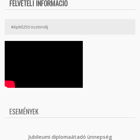
FELVÉTELI INFORMÁCIÓ
#építő250 ösztöndíj
ESEMÉNYEK
J
ubileumi diplomaátadó ünnepség