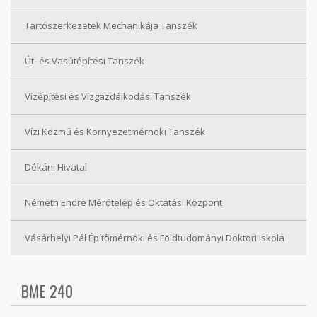
Tartószerkezetek Mechanikája Tanszék
Út- és Vasútépítési Tanszék
Vízépítési és Vízgazdálkodási Tanszék
Vízi Közmű és Környezetmérnöki Tanszék
Dékáni Hivatal
Németh Endre Mérőtelep és Oktatási Központ
Vásárhelyi Pál Építőmérnöki és Földtudományi Doktori iskola
BME 240