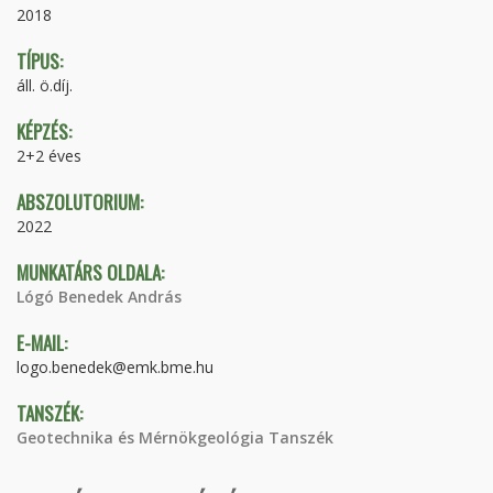
2018
TÍPUS:
áll. ö.díj.
KÉPZÉS:
2+2 éves
ABSZOLUTORIUM:
2022
MUNKATÁRS OLDALA:
Lógó Benedek András
E-MAIL:
logo.benedek@emk.bme.hu
TANSZÉK:
Geotechnika és Mérnökgeológia Tanszék