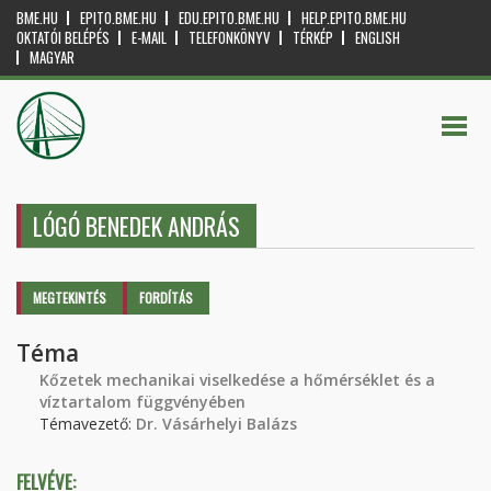
BME.HU
EPITO.BME.HU
EDU.EPITO.BME.HU
HELP.EPITO.BME.HU
OKTATÓI BELÉPÉS
E-MAIL
TELEFONKÖNYV
TÉRKÉP
ENGLISH
MAGYAR
LÓGÓ BENEDEK ANDRÁS
Elsődleges fülek
MEGTEKINTÉS
(AKTÍV
FORDÍTÁS
FÜL)
Téma
Kőzetek mechanikai viselkedése a hőmérséklet és a
víztartalom függvényében
Témavezető:
Dr. Vásárhelyi Balázs
FELVÉVE: