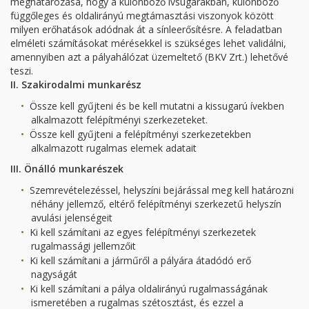
meghatározása, hogy a különböző ívsugarakban, különböző
függőleges és oldalirányú megtámasztási viszonyok között
milyen erőhatások adódnak át a sínleerősítésre. A feladatban
elméleti számításokat mérésekkel is szükséges lehet validálni,
amennyiben azt a pályahálózat üzemeltető (BKV Zrt.) lehetővé
teszi.
II. Szakirodalmi munkarész
Össze kell gyűjteni és be kell mutatni a kissugarú ívekben
alkalmazott felépítményi szerkezeteket.
Össze kell gyűjteni a felépítményi szerkezetekben
alkalmazott rugalmas elemek adatait
III. Önálló munkarészek
Szemrevételezéssel, helyszíni bejárással meg kell határozni
néhány jellemző, eltérő felépítményi szerkezetű helyszín
avulási jelenségeit
Ki kell számítani az egyes felépítményi szerkezetek
rugalmassági jellemzőit
Ki kell számítani a járműről a pályára átadódó erő
nagyságát
Ki kell számítani a pálya oldalirányú rugalmasságának
ismeretében a rugalmas szétosztást, és ezzel a