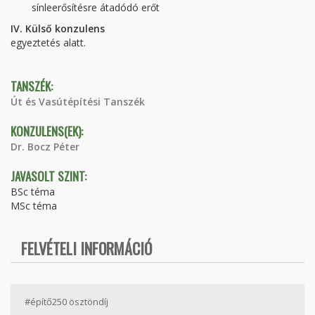
sínleerősítésre átadódó erőt
IV. Külső konzulens
egyeztetés alatt.
TANSZÉK:
Út és Vasútépítési Tanszék
KONZULENS(EK):
Dr. Bocz Péter
JAVASOLT SZINT:
BSc téma
MSc téma
FELVÉTELI INFORMÁCIÓ
#építő250 ösztöndíj