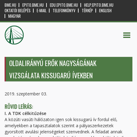
BME.HU
EPITO.BME.HU
EDU.EPITO.BME.HU
HELP.EPITO.BME.HU
OKTATÓI BELÉPÉS
E-MAIL
TELEFONKÖNYV
TÉRKÉP
ENGLISH
MAGYAR
OLDALIRÁNYÚ ERŐK NAGYSÁGÁNAK
VIZSGÁLATA KISSUGARÚ ÍVEKBEN
2019. szeptember 03.
RÖVID LEÍRÁS:
I. A TDK célkitűzése
A közúti vasúti hálózaton igen sok kissugarú ív fordul elő,
amelyekben a tapasztalatok szerint a pályaszerkezetek
gyorsított avulási jelenségeket szenvednek. A feladat annak