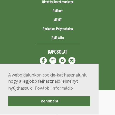
Oktatási keretrendszer
BMEnet
MTMT
Periodica Polytechnica
BME Alfa
KAPCSOLAT
A weboldalunkon cookie-kat használunk,
hogy a legjobb felhasználói élményt
nyújthassuk.
További információ
Impresszum
Copyright © 2020 BME Építőmérnöki Kar
Rendben!
1111 Budapest, Műegyetem rkp. 3.
+36 1 463 3531
webmester@emk.bme.hu