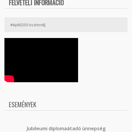
FELVÉTELI INFORMÁCIÓ
#építő250 ösztöndíj
ESEMÉNYEK
J
ubileumi diplomaátadó ünnepség