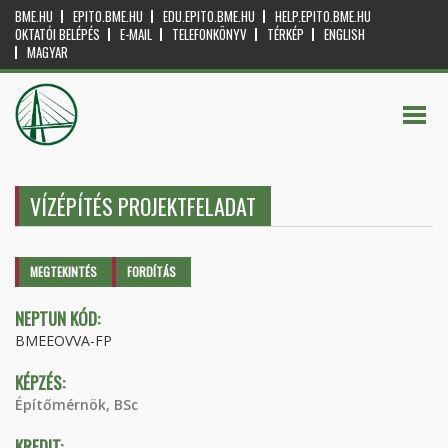
BME.HU
EPITO.BME.HU
EDU.EPITO.BME.HU
HELP.EPITO.BME.HU
OKTATÓI BELÉPÉS
E-MAIL
TELEFONKÖNYV
TÉRKÉP
ENGLISH
MAGYAR
VÍZÉPÍTÉS PROJEKTFELADAT
Elsődleges fülek
MEGTEKINTÉS
(AKTÍV
FORDÍTÁS
FÜL)
NEPTUN KÓD:
BMEEOVVA-FP
KÉPZÉS:
Építőmérnök, BSc
KREDIT: