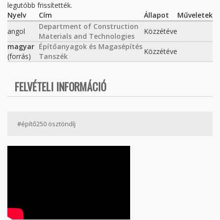
legutóbb frissítették.
Nyelv
Cím
Állapot
Műveletek
Department of Construction
angol
Közzétéve
Materials and Technologies
magyar
Építőanyagok és Magasépítés
Közzétéve
(forrás)
Tanszék
FELVÉTELI INFORMÁCIÓ
#építő250 ösztöndíj