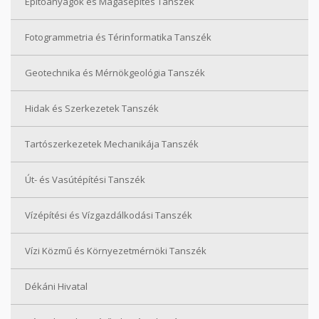
Építőanyagok és Magasépítés Tanszék
Fotogrammetria és Térinformatika Tanszék
Geotechnika és Mérnökgeológia Tanszék
Hidak és Szerkezetek Tanszék
Tartószerkezetek Mechanikája Tanszék
Út- és Vasútépítési Tanszék
Vízépítési és Vízgazdálkodási Tanszék
Vízi Közmű és Környezetmérnöki Tanszék
Dékáni Hivatal