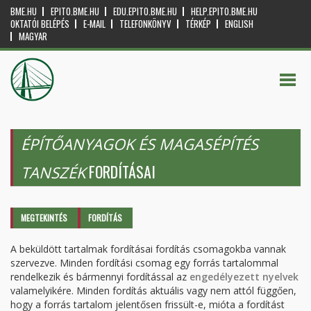
BME.HU
EPITO.BME.HU
EDU.EPITO.BME.HU
HELP.EPITO.BME.HU
OKTATÓI BELÉPÉS
E-MAIL
TELEFONKÖNYV
TÉRKÉP
ENGLISH
MAGYAR
ÉPÍTŐANYAGOK ÉS MAGASÉPÍTÉS
FORDÍTÁSAI
TANSZÉK
Elsődleges fülek
MEGTEKINTÉS
FORDÍTÁS
(AKTÍV
FÜL)
A beküldött tartalmak fordításai fordítás csomagokba vannak
szervezve. Minden fordítási csomag egy forrás tartalommal
rendelkezik és bármennyi fordítással az
engedélyezett nyelvek
valamelyikére. Minden fordítás aktuális vagy nem attól függően,
hogy a forrás tartalom jelentősen frissült-e, mióta a fordítást