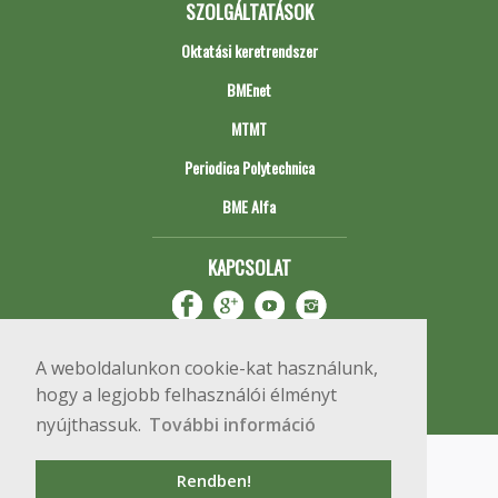
SZOLGÁLTATÁSOK
Oktatási keretrendszer
BMEnet
MTMT
Periodica Polytechnica
BME Alfa
KAPCSOLAT
A weboldalunkon cookie-kat használunk,
hogy a legjobb felhasználói élményt
nyújthassuk.
További információ
Impresszum
Copyright © 2020 BME Építőmérnöki Kar
Rendben!
1111 Budapest, Műegyetem rkp. 3.