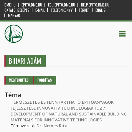
BME.HU
EPITO.BME.HU
EDU.EPITO.BME.HU
HELP.EPITO.BME.HU
OKTATÓI BELÉPÉS
E-MAIL
TELEFONKÖNYV
TÉRKÉP
ENGLISH
MAGYAR
BIHARI ÁDÁM
Elsődleges fülek
MEGTEKINTÉS
(AKTÍV
FORDÍTÁS
FÜL)
Téma
TERMÉSZETES ÉS FENNTARTHATÓ ÉPÍTŐANYAGOK
FEJLESZTÉSE INNOVATÍV TECHNOLÓGIÁKHOZ /
DEVELOPMENT OF NATURAL AND SUSTAINABLE BUILDING
MATERIALS FOR INNOVATIVE TECHNOLOGIES
Témavezető:
Dr. Nemes Rita