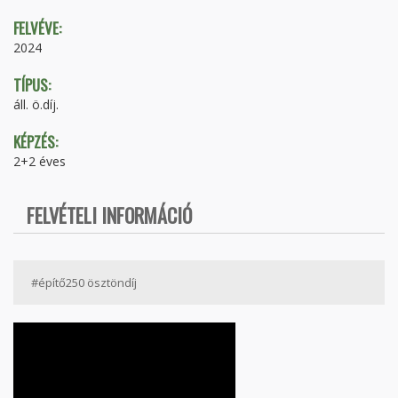
FELVÉVE:
2024
TÍPUS:
áll. ö.díj.
KÉPZÉS:
2+2 éves
FELVÉTELI INFORMÁCIÓ
#építő250 ösztöndíj