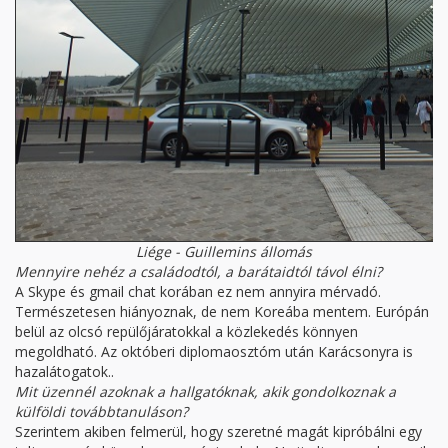
Liége - Guillemins állomás
Mennyire nehéz a családodtól, a barátaidtól távol élni?
A Skype és gmail chat korában ez nem annyira mérvadó.
Természetesen hiányoznak, de nem Koreába mentem. Európán
belül az olcsó repülőjáratokkal a közlekedés könnyen
megoldható. Az októberi diplomaosztóm után Karácsonyra is
hazalátogatok..
Mit üzennél azoknak a hallgatóknak, akik gondolkoznak a
külföldi továbbtanuláson?
Szerintem akiben felmerül, hogy szeretné magát kipróbálni egy