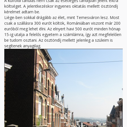
A külföldi tanulás nem csak az esetleges tandíjban jelent extra
költséget. A jelentkezéskor ingyenes oktatás mellett ösztöndíj
kérelmet adtam be.
Liège-ben sokkal drágább az élet, mint Temesváron lesz. Most
csak a szállásra 300 eurót költök, Romániában viszont már 200
euróból meg lehet élni. Az elnyert havi 500 eurót minden hónap
15-ig utalja a felelős egyetem a számlámra, így azt megfelelően
be tudom osztani. Az ösztöndíj mellett jelenleg a szüleim is
segítenek anyagilag.