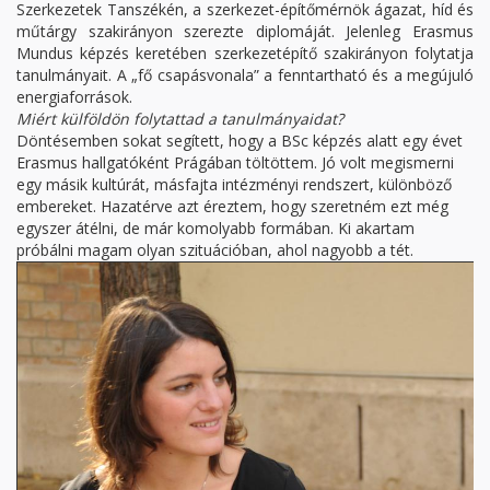
Szerkezetek Tanszékén, a szerkezet-építőmérnök ágazat, híd és
műtárgy szakirányon szerezte diplomáját. Jelenleg Erasmus
Mundus képzés keretében szerkezetépítő szakirányon folytatja
tanulmányait. A „fő csapásvonala” a fenntartható és a megújuló
energiaforrások.
Miért külföldön folytattad a tanulmányaidat?
Döntésemben sokat segített, hogy a BSc képzés alatt egy évet
Erasmus hallgatóként Prágában töltöttem. Jó volt megismerni
egy másik kultúrát, másfajta intézményi rendszert, különböző
embereket. Hazatérve azt éreztem, hogy szeretném ezt még
egyszer átélni, de már komolyabb formában. Ki akartam
próbálni magam olyan szituációban, ahol nagyobb a tét.