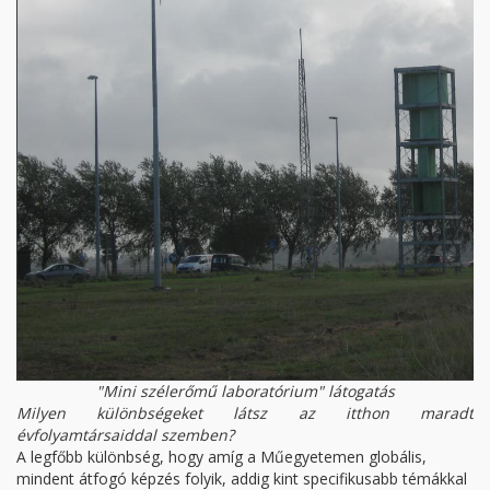
"Mini szélerőmű laboratórium" látogatás
Milyen különbségeket látsz az itthon maradt
évfolyamtársaiddal szemben?
A legfőbb különbség, hogy amíg a Műegyetemen globális,
mindent átfogó képzés folyik, addig kint specifikusabb témákkal