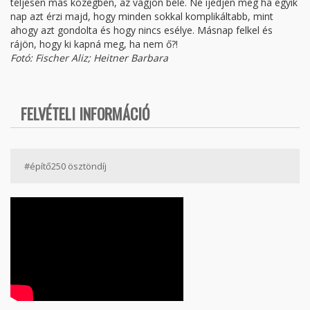
teljesen más közegben, az vágjon bele. Ne ijedjen meg ha egyik
nap azt érzi majd, hogy minden sokkal komplikáltabb, mint
ahogy azt gondolta és hogy nincs esélye. Másnap felkel és
rájön, hogy ki kapná meg, ha nem ő?!
Fotó: Fischer Aliz; Heitner Barbara
FELVÉTELI INFORMÁCIÓ
#építő250 ösztöndíj