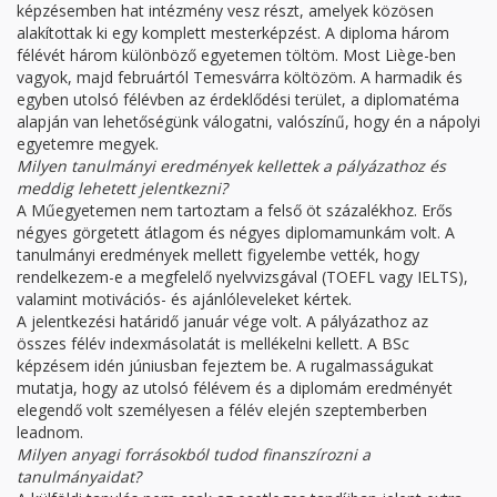
képzésemben hat intézmény vesz részt, amelyek közösen
alakítottak ki egy komplett mesterképzést. A diploma három
félévét három különböző egyetemen töltöm. Most Liège-ben
vagyok, majd februártól Temesvárra költözöm. A harmadik és
egyben utolsó félévben az érdeklődési terület, a diplomatéma
alapján van lehetőségünk válogatni, valószínű, hogy én a nápolyi
egyetemre megyek.
Milyen tanulmányi eredmények kellettek a pályázathoz és
meddig lehetett jelentkezni?
A Műegyetemen nem tartoztam a felső öt százalékhoz. Erős
négyes görgetett átlagom és négyes diplomamunkám volt. A
tanulmányi eredmények mellett figyelembe vették, hogy
rendelkezem-e a megfelelő nyelvvizsgával (TOEFL vagy IELTS),
valamint motivációs- és ajánlóleveleket kértek.
A jelentkezési határidő január vége volt. A pályázathoz az
összes félév indexmásolatát is mellékelni kellett. A BSc
képzésem idén júniusban fejeztem be. A rugalmasságukat
mutatja, hogy az utolsó félévem és a diplomám eredményét
elegendő volt személyesen a félév elején szeptemberben
leadnom.
Milyen anyagi forrásokból tudod finanszírozni a
tanulmányaidat?