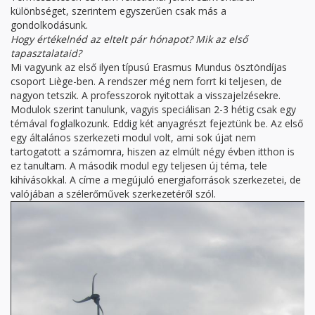
különbséget, szerintem egyszerűen csak más a
gondolkodásunk.
Hogy értékelnéd az eltelt pár hónapot? Mik az első
tapasztalataid?
Mi vagyunk az első ilyen típusú Erasmus Mundus ösztöndíjas
csoport Liège-ben. A rendszer még nem forrt ki teljesen, de
nagyon tetszik. A professzorok nyitottak a visszajelzésekre.
Modulok szerint tanulunk, vagyis speciálisan 2-3 hétig csak egy
témával foglalkozunk. Eddig két anyagrészt fejeztünk be. Az első
egy általános szerkezeti modul volt, ami sok újat nem
tartogatott a számomra, hiszen az elmúlt négy évben itthon is
ez tanultam. A második modul egy teljesen új téma, tele
kihívásokkal. A címe a megújuló energiaforrások szerkezetei, de
valójában a szélerőművek szerkezetéről szól.