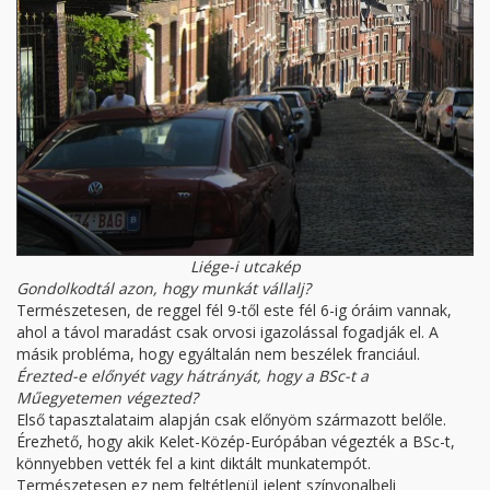
Liége-i utcakép
Gondolkodtál azon, hogy munkát vállalj?
Természetesen, de reggel fél 9-től este fél 6-ig óráim vannak,
ahol a távol maradást csak orvosi igazolással fogadják el. A
másik probléma, hogy egyáltalán nem beszélek franciául.
Érezted-e előnyét vagy hátrányát, hogy a BSc-t a
Műegyetemen végezted?
Első tapasztalataim alapján csak előnyöm származott belőle.
Érezhető, hogy akik Kelet-Közép-Európában végezték a BSc-t,
könnyebben vették fel a kint diktált munkatempót.
Természetesen ez nem feltétlenül jelent színvonalbeli