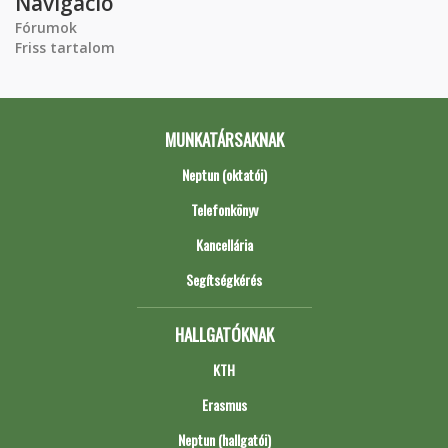
Navigáció
Fórumok
Friss tartalom
MUNKATÁRSAKNAK
Neptun (oktatói)
Telefonkönyv
Kancellária
Segítségkérés
HALLGATÓKNAK
KTH
Erasmus
Neptun (hallgatói)