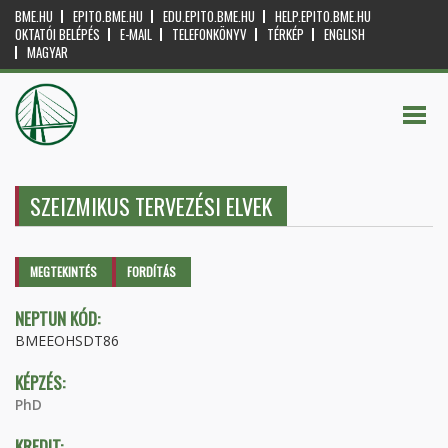
BME.HU
EPITO.BME.HU
EDU.EPITO.BME.HU
HELP.EPITO.BME.HU
OKTATÓI BELÉPÉS
E-MAIL
TELEFONKÖNYV
TÉRKÉP
ENGLISH
MAGYAR
SZEIZMIKUS TERVEZÉSI ELVEK
Elsődleges fülek
MEGTEKINTÉS
(AKTÍV
FORDÍTÁS
FÜL)
NEPTUN KÓD:
BMEEOHSDT86
KÉPZÉS:
PhD
KREDIT: