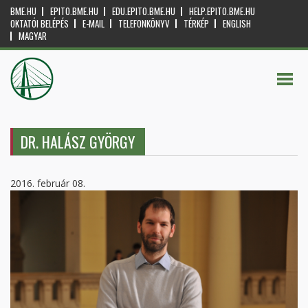
BME.HU
EPITO.BME.HU
EDU.EPITO.BME.HU
HELP.EPITO.BME.HU
OKTATÓI BELÉPÉS
E-MAIL
TELEFONKÖNYV
TÉRKÉP
ENGLISH
MAGYAR
DR. HALÁSZ GYÖRGY
2016. február 08.