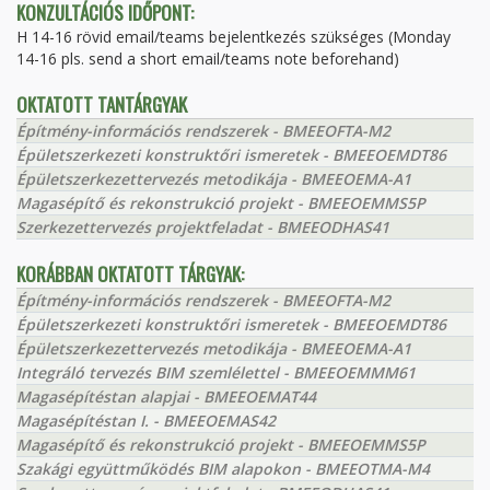
KONZULTÁCIÓS IDŐPONT:
H 14-16 rövid email/teams bejelentkezés szükséges (Monday
14-16 pls. send a short email/teams note beforehand)
OKTATOTT TANTÁRGYAK
Építmény-információs rendszerek - BMEEOFTA-M2
Épületszerkezeti konstruktőri ismeretek - BMEEOEMDT86
Épületszerkezettervezés metodikája - BMEEOEMA-A1
Magasépítő és rekonstrukció projekt - BMEEOEMMS5P
Szerkezettervezés projektfeladat - BMEEODHAS41
KORÁBBAN OKTATOTT TÁRGYAK:
Építmény-információs rendszerek - BMEEOFTA-M2
Épületszerkezeti konstruktőri ismeretek - BMEEOEMDT86
Épületszerkezettervezés metodikája - BMEEOEMA-A1
Integráló tervezés BIM szemlélettel - BMEEOEMMM61
Magasépítéstan alapjai - BMEEOEMAT44
Magasépítéstan I. - BMEEOEMAS42
Magasépítő és rekonstrukció projekt - BMEEOEMMS5P
Szakági együttműködés BIM alapokon - BMEEOTMA-M4