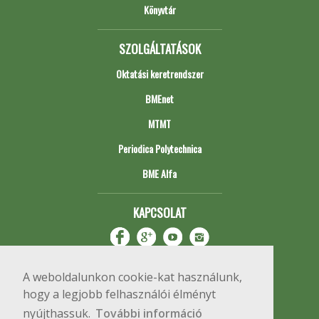
Könyvtár
SZOLGÁLTATÁSOK
Oktatási keretrendszer
BMEnet
MTMT
Periodica Polytechnica
BME Alfa
KAPCSOLAT
A weboldalunkon cookie-kat használunk,
hogy a legjobb felhasználói élményt
nyújthassuk.
További információ