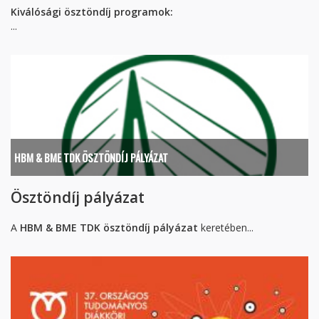
Kiválósági ösztöndíj programok:
...
HBM & BME TDK ÖSZTÖNDÍJ PÁLYÁZAT
Ösztöndíj pályázat
A
HBM & BME TDK ösztöndíj pályázat
keretében...