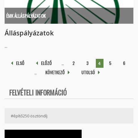
ÉMK ÁLLÁSPÁLYÁZATOK
Álláspályázatok
...
Oldalak
ELSŐ
ELŐZŐ
…
2
3
5
6
4
…
KÖVETKEZŐ
UTOLSÓ
FELVÉTELI INFORMÁCIÓ
#építő250 ösztöndíj