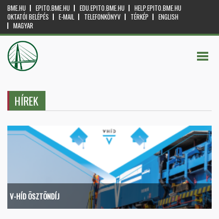
BME.HU
EPITO.BME.HU
EDU.EPITO.BME.HU
HELP.EPITO.BME.HU
OKTATÓI BELÉPÉS
E-MAIL
TELEFONKÖNYV
TÉRKÉP
ENGLISH
MAGYAR
HÍREK
V-HÍD ÖSZTÖNDÍJ