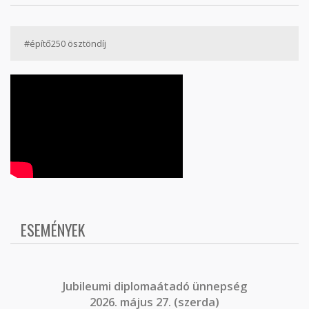
#építő250 ösztöndíj
ESEMÉNYEK
J
ubileumi diplomaátadó ünnepség
2026. május 27. (szerda)