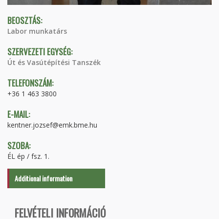
BEOSZTÁS:
Labor munkatárs
SZERVEZETI EGYSÉG:
Út és Vasútépítési Tanszék
TELEFONSZÁM:
+36 1 463 3800
E-MAIL:
kentner.jozsef@emk.bme.hu
SZOBA:
ÉL ép / fsz. 1.
Additional information
FELVÉTELI INFORMÁCIÓ