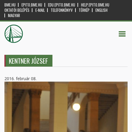
BME.HU
EPITO.BME.HU
EDU.EPITO.BME.HU
HELP.EPITO.BME.HU
OKTATÓI BELÉPÉS
E-MAIL
TELEFONKÖNYV
TÉRKÉP
ENGLISH
MAGYAR
KENTNER JÓZSEF
2016. február 08.