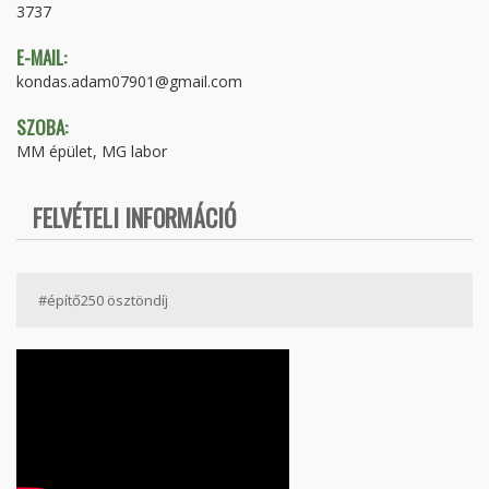
3737
E-MAIL:
kondas.adam07901@gmail.com
SZOBA:
MM épület, MG labor
FELVÉTELI INFORMÁCIÓ
#építő250 ösztöndíj