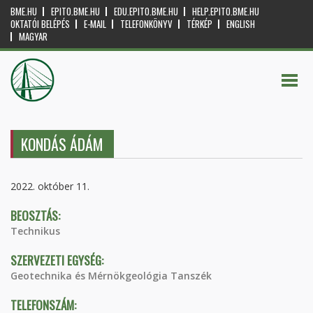
BME.HU
EPITO.BME.HU
EDU.EPITO.BME.HU
HELP.EPITO.BME.HU
OKTATÓI BELÉPÉS
E-MAIL
TELEFONKÖNYV
TÉRKÉP
ENGLISH
MAGYAR
KONDÁS ÁDÁM
2022. október 11.
BEOSZTÁS:
Technikus
SZERVEZETI EGYSÉG:
Geotechnika és Mérnökgeológia Tanszék
TELEFONSZÁM: