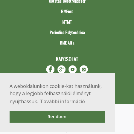
Oktatási keretrendszer
BMEnet
MTMT
Periodica Polytechnica
BME Alfa
KAPCSOLAT
A weboldalunkon cookie-kat használunk,
hogy a legjobb felhasználói élményt
nyújthassuk.
További információ
Impresszum
Copyright © 2020 BME Építőmérnöki Kar
Rendben!
1111 Budapest, Műegyetem rkp. 3.
+36 1 463 3531
webmester@emk.bme.hu