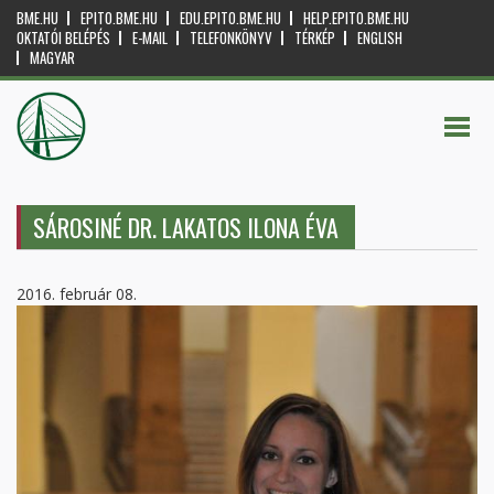
BME.HU
EPITO.BME.HU
EDU.EPITO.BME.HU
HELP.EPITO.BME.HU
OKTATÓI BELÉPÉS
E-MAIL
TELEFONKÖNYV
TÉRKÉP
ENGLISH
MAGYAR
SÁROSINÉ DR. LAKATOS ILONA ÉVA
2016. február 08.