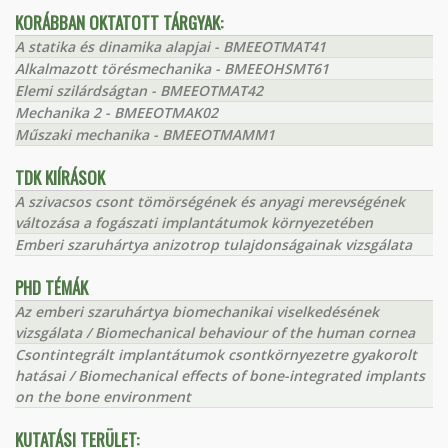
KORÁBBAN OKTATOTT TÁRGYAK:
A statika és dinamika alapjai - BMEEOTMAT41
Alkalmazott törésmechanika - BMEEOHSMT61
Elemi szilárdságtan - BMEEOTMAT42
Mechanika 2 - BMEEOTMAK02
Műszaki mechanika - BMEEOTMAMM1
TDK KIÍRÁSOK
A szivacsos csont tömörségének és anyagi merevségének
változása a fogászati implantátumok környezetében
Emberi szaruhártya anizotrop tulajdonságainak vizsgálata
PHD TÉMÁK
Az emberi szaruhártya biomechanikai viselkedésének
vizsgálata / Biomechanical behaviour of the human cornea
Csontintegrált implantátumok csontkörnyezetre gyakorolt
hatásai / Biomechanical effects of bone-integrated implants
on the bone environment
KUTATÁSI TERÜLET: