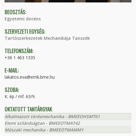
BEOSZTÁS:
Egyetemi docens
SZERVEZETI EGYSÉG:
Tartószerkezetek Mechanikája Tanszék
TELEFONSZÁM:
+36 1 463 1335
E-MAIL:
lakatos.eva@emk.bme.hu
SZOBA:
K. ép / mf. 63/9.
OKTATOTT TANTÁRGYAK
Alkalmazott törésmechanika - BMEEOHSMT61
Elemi szilárdságtan - BMEEOTMAT42
Műszaki mechanika - BMEEOTMAMM1