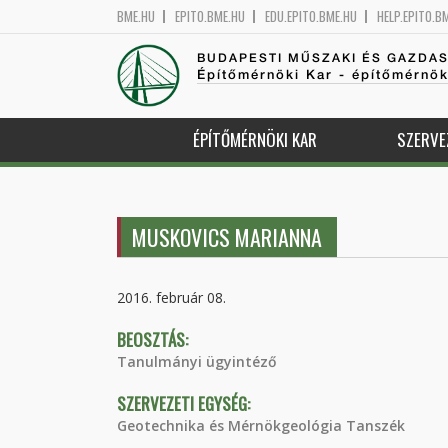
BME.HU
EPITO.BME.HU
EDU.EPITO.BME.HU
HELP.EPITO.B
BUDAPESTI MŰSZAKI ÉS GAZDA
Építőmérnöki Kar - építőmérnö
ÉPÍTŐMÉRNÖKI KAR
SZERVE
MUSKOVICS MARIANNA
2016. február 08.
BEOSZTÁS:
Tanulmányi ügyintéző
SZERVEZETI EGYSÉG:
Geotechnika és Mérnökgeológia Tanszék