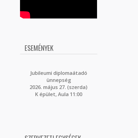
ESEMÉNYEK
J
ubileumi diplomaátadó
ünnepség
2026. május 27. (szerda)
K épület, Aula 11:00