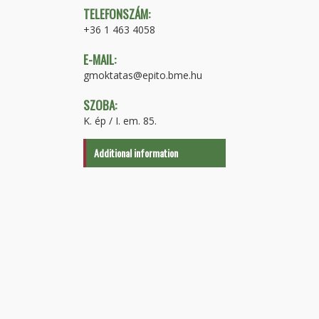
TELEFONSZÁM:
+36 1 463 4058
E-MAIL:
gmoktatas@epito.bme.hu
SZOBA:
K. ép / I. em. 85.
Additional information