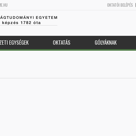
ME.HU
OKTATÓI BELÉPÉS
SÁGTUDOMÁNYI EGYETEM
k képzés 1782 óta
ZETI EGYSÉGEK
OKTATÁS
GÓLYÁKNAK