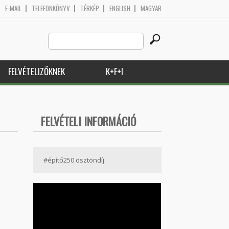
E-MAIL
TELEFONKÖNYV
TÉRKÉP
ENGLISH
MAGYAR
Search
Keresés űrlap
this
site
FELVÉTELIZŐKNEK
K+F+I
FELVÉTELI INFORMÁCIÓ
#építő250 ösztöndíj