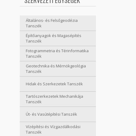
SZERVEZETI EGYSÉGEK
Általános- és Felsőgeodézia
Tanszék
Építőanyagok és Magasépítés
Tanszék
Fotogrammetria és Térinformatika
Tanszék
Geotechnika és Mérnökgeológia
Tanszék
Hidak és Szerkezetek Tanszék
Tartószerkezetek Mechanikája
Tanszék
Út- és Vasútépítési Tanszék
Vízépítési és Vízgazdálkodási
Tanszék