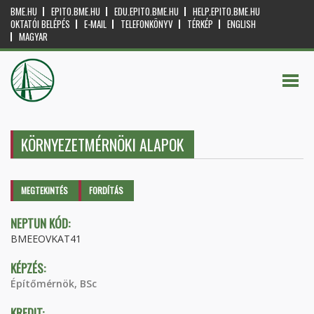
BME.HU
EPITO.BME.HU
EDU.EPITO.BME.HU
HELP.EPITO.BME.HU
OKTATÓI BELÉPÉS
E-MAIL
TELEFONKÖNYV
TÉRKÉP
ENGLISH
MAGYAR
KÖRNYEZETMÉRNÖKI ALAPOK
Elsődleges fülek
MEGTEKINTÉS
(AKTÍV
FORDÍTÁS
FÜL)
NEPTUN KÓD:
BMEEOVKAT41
KÉPZÉS:
Építőmérnök, BSc
KREDIT: