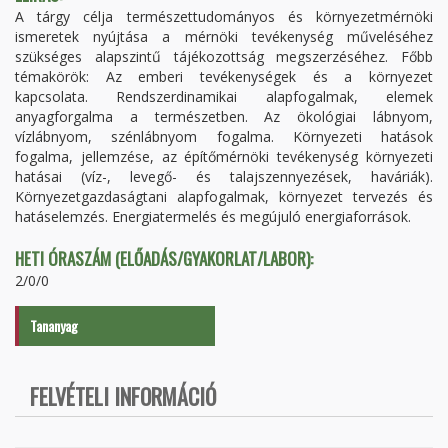
A tárgy célja természettudományos és környezetmérnöki
ismeretek nyújtása a mérnöki tevékenység műveléséhez
szükséges alapszintű tájékozottság megszerzéséhez. Főbb
témakörök: Az emberi tevékenységek és a környezet
kapcsolata. Rendszerdinamikai alapfogalmak, elemek
anyagforgalma a természetben. Az ökológiai lábnyom,
vízlábnyom, szénlábnyom fogalma. Környezeti hatások
fogalma, jellemzése, az építőmérnöki tevékenység környezeti
hatásai (víz-, levegő- és talajszennyezések, haváriák).
Környezetgazdaságtani alapfogalmak, környezet tervezés és
hatáselemzés. Energiatermelés és megújuló energiaforrások.
HETI ÓRASZÁM (ELŐADÁS/GYAKORLAT/LABOR):
2/0/0
Tananyag
FELVÉTELI INFORMÁCIÓ