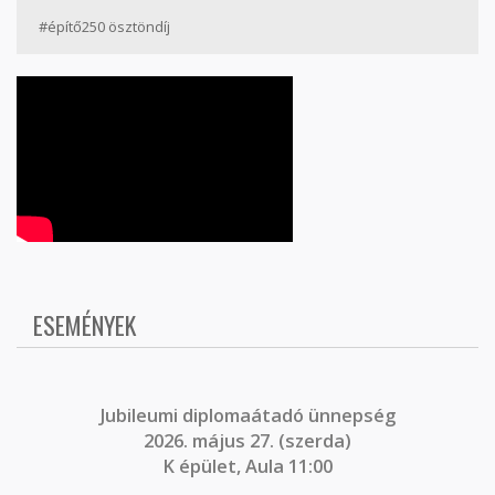
#építő250 ösztöndíj
ESEMÉNYEK
J
ubileumi diplomaátadó ünnepség
2026. május 27. (szerda)
K épület, Aula 11:00