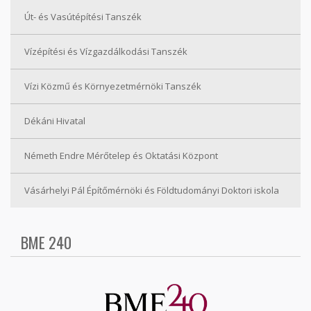
Út- és Vasútépítési Tanszék
Vízépítési és Vízgazdálkodási Tanszék
Vízi Közmű és Környezetmérnöki Tanszék
Dékáni Hivatal
Németh Endre Mérőtelep és Oktatási Központ
Vásárhelyi Pál Építőmérnöki és Földtudományi Doktori iskola
BME 240