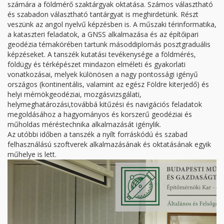
számára a földmérő szaktárgyak oktatása. Számos választható
és szabadon választható tantárgyat is meghirdetünk. Részt
veszünk az angol nyelvű képzésben is. A műszaki térinformatika,
a kataszteri feladatok, a GNSS alkalmazása és az építőipari
geodézia témakörében tartunk másoddiplomás posztgraduális
képzéseket. A tanszék kutatási tevékenysége a földmérés,
földügy és térképészet mindazon elméleti és gyakorlati
vonatkozásai, melyek különösen a nagy pontossági igényű
országos (kontinentális, valamint az egész Földre kiterjedő) és
helyi mérnökgeodéziai, mozgásvizsgálati,
helymeghatározási,továbbá kitűzési és navigációs feladatok
megoldásához a hagyományos és korszerű geodéziai és
műholdas méréstechnika alkalmazását igénylik.
Az utóbbi időben a tanszék a nyílt forráskódú és szabad
felhasználású szoftverek alkalmazásának és oktatásának egyik
műhelye is lett.