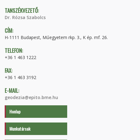
TANSZÉKVEZETŐ:
Dr. Rózsa Szabolcs
CÍM:
H-1111 Budapest, Műegyetem rkp. 3., K ép. mf. 26.
TELEFON:
+36 1 463 1222
FAX:
+36 1 463 3192
E-MAIL:
geodezia@epito.bme.hu
Honlap
Munkatársak