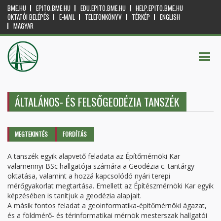
BME.HU
EPITO.BME.HU
EDU.EPITO.BME.HU
HELP.EPITO.BME.HU
OKTATÓI BELÉPÉS
E-MAIL
TELEFONKÖNYV
TÉRKÉP
ENGLISH
MAGYAR
ÁLTALÁNOS- ÉS FELSŐGEODÉZIA TANSZÉK
Elsődleges fülek
MEGTEKINTÉS
(AKTÍV
FORDÍTÁS
FÜL)
A tanszék egyik alapvető feladata az Építőmérnöki Kar
valamennyi BSc hallgatója számára a Geodézia c. tantárgy
oktatása, valamint a hozzá kapcsolódó nyári terepi
mérőgyakorlat megtartása. Emellett az Építészmérnöki Kar egyik
képzésében is tanítjuk a geodézia alapjait.
A másik fontos feladat a geoinformatika-építőmérnöki ágazat,
és a földmérő- és térinformatikai mérnök mesterszak hallgatói