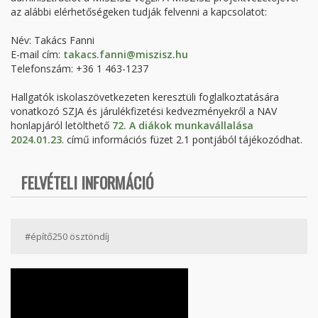
az alábbi elérhetőségeken tudják felvenni a kapcsolatot:
Név: Takács Fanni
E-mail cím:
takacs.fanni@miszisz.hu
Telefonszám: +36 1 463-1237
Hallgatók iskolaszövetkezeten keresztüli foglalkoztatására
vonatkozó SZJA és járulékfizetési kedvezményekről a NAV
honlapjáról letölthető
72. A diákok munkavállalása
2024.01.23
. című információs füzet 2.1 pontjából tájékozódhat.
FELVÉTELI INFORMÁCIÓ
#építő250 ösztöndíj