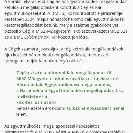
A korábbi eljárásrend alapján az Együttműködési megállapodást
kétoldalú megállapodásként kötöttük a Cég és Kar
együttműködéseként. A BME új, központosított eljárásrendje
keretében 2024. május hónaptól háromoldalú együttműködési
keretmegállapodást kötünk, mely a szakmai gyakorlóhelyet
biztosító Cég, a MISZ Műegyetemi Iskolaszövetkezet (MISZISZ)
és a BME Építőmérnöki Kar között jön létre.
A Cégek számára javasoljuk, a régi kétoldalú megállapodások
újra kötését háromoldalú megállapodásra, mert ezzel
támogatni tudják Karunkon folyó oktatást.
Tájékoztató a háromoldalú megállapodásról
MISZ Műegyetemi iskolaszövetkezet tájékoztató
Háromoldalú Együttműködési megállapodás
,
a
Háromoldalú Együttműködési megállapodás 1.sz.
melléklete
és a
kitöltési útmutató
Kérdés esetén érdeklődni
Tulkánné Kovács Bettináná
l
lehet,
Az együttműködési megállapodással kapcsolatos
adminisztrációt a MISZISZ végzi. A MISZISZ projektvezetőjével