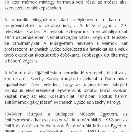
10 ezer mérnök mintegy harmada vett részt az intézet által
szervezett továbbképzéseken.
A második világháború alatt ideiglenesen a karon is
megrövidítették az oktatási időt, a 9. félév tárgyait a 7-8.
félévekbe iktatták. A felsőbb évfolyamos mérnökhallgatókat
1944 decemberében Németországba vitték, hogy ott fejezzék
be tanulmányikat. A Műegyetem nevében a Mérnöki Kar
professzora, Michailich Győző búcsúztatta a fiatalokat és a velük
tartó oktatókat (köztük több építőkarit). Többségük ott élte meg
a háború végét is.
A háború utáni újjáépítésben kiemelkedő szerepet játszottak a
kar oktatói, Széchy Károly irányította például a Duna hidak
újjáépítését. Nem véletlen, hogy az újjáépítésben kifejtett
munkájuk elismeréseként egyetemünk oktatói közül nyolcan
kapták meg az első Kossuth-díjat 1948-ban, köztük három
építőmérnök (Jáky József, Michailich Győző és Széchy Károly).
1949-ben létrejött a Budapesti Műszaki Egyetem, az
építészmérnöki kar csak ekkor vált ki a mérnökiből. 1952-ben az
építő és építészmérnöki karok Építőmérnöki Műszaki Egyetem
(ÉME) néven önállósultak, majd 1955-ben a mai