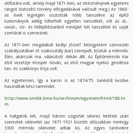
előfutára volt, amely majd 1871-ben, az intézménynek egyetemi
rangot biztosító törvény elfogadásával valósult meg.) Az 1860-
as évek legvégén osztották több tanszékre az építő
tudományok addig túlterhelt egyetlen tanszékét, sőt az út,-
vasút-, víz- és hídépítéstanból mindjárt két tanszéket és saját
szertárat is szerveztek.
Az 1871-ben megalakult királyi József Műegyetem szervezeti
szabályzatában öt szakosztály (kar) szerepelt, köztük a mérnöki.
Élén, akárcsak ma, választott dékán állt. Az Építőmérnöki Kar
első vezetője Kruspér István, az első magyar nyelvű geodézia
tan- és szakkönyv írója volt.
Az egyetemen, így a karon is az 1874/75. tanévtől kezdve
használtak kész tanrendet.
http://www.omikk.bme.hu/archivum/egyetem/html/180.ht
m
A hallgatók két, majd három szigorlat sikeres letétele után
szereztek oklevelet (az 1871-1921 közötti időszakban mintegy
3300 mérnöki oklevelet adtak ki). Az egyes tanévekre