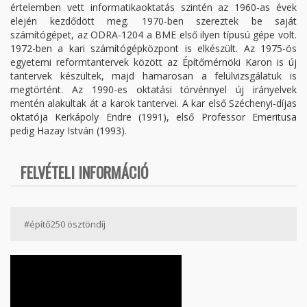
értelemben vett informatikaoktatás szintén az 1960-as évek
elején kezdődött meg. 1970-ben szereztek be saját
számítógépet, az ODRA-1204 a BME első ilyen típusú gépe volt.
1972-ben a kari számítógépközpont is elkészült. Az 1975-ös
egyetemi reformtantervek között az Építőmérnöki Karon is új
tantervek készültek, majd hamarosan a felülvizsgálatuk is
megtörtént. Az 1990-es oktatási törvénnyel új irányelvek
mentén alakultak át a karok tantervei. A kar első Széchenyi-díjas
oktatója Kerkápoly Endre (1991), első Professor Emeritusa
pedig Hazay István (1993).
FELVÉTELI INFORMÁCIÓ
#építő250 ösztöndíj