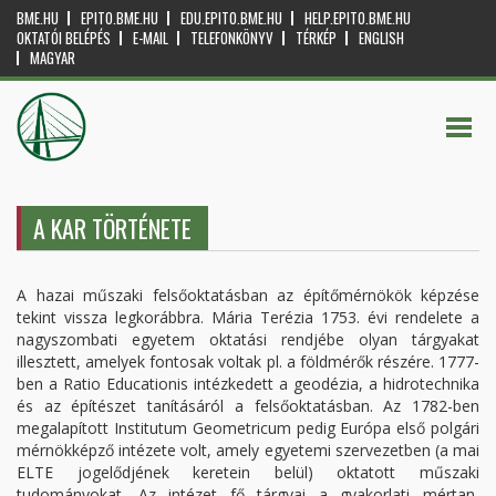
BME.HU
EPITO.BME.HU
EDU.EPITO.BME.HU
HELP.EPITO.BME.HU
OKTATÓI BELÉPÉS
E-MAIL
TELEFONKÖNYV
TÉRKÉP
ENGLISH
MAGYAR
A KAR TÖRTÉNETE
A hazai műszaki felsőoktatásban az építőmérnökök képzése
tekint vissza legkorábbra. Mária Terézia 1753. évi rendelete a
nagyszombati egyetem oktatási rendjébe olyan tárgyakat
illesztett, amelyek fontosak voltak pl. a földmérők részére. 1777-
ben a Ratio Educationis intézkedett a geodézia, a hidrotechnika
és az építészet tanításáról a felsőoktatásban. Az 1782-ben
megalapított Institutum Geometricum pedig Európa első polgári
mérnökképző intézete volt, amely egyetemi szervezetben (a mai
ELTE jogelődjének keretein belül) oktatott műszaki
tudományokat. Az intézet fő tárgyai a gyakorlati mértan,