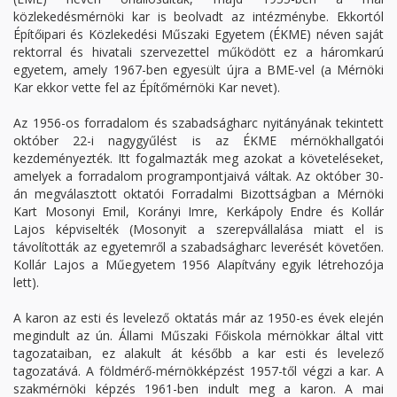
közlekedésmérnöki kar is beolvadt az intézménybe. Ekkortól
Építőipari és Közlekedési Műszaki Egyetem (ÉKME) néven saját
rektorral és hivatali szervezettel működött ez a háromkarú
egyetem, amely 1967-ben egyesült újra a BME-vel (a Mérnöki
Kar ekkor vette fel az Építőmérnöki Kar nevet).
Az 1956-os forradalom és szabadságharc nyitányának tekintett
október 22-i nagygyűlést is az ÉKME mérnökhallgatói
kezdeményezték. Itt fogalmazták meg azokat a követeléseket,
amelyek a forradalom programpontjaivá váltak. Az október 30-
án megválasztott oktatói Forradalmi Bizottságban a Mérnöki
Kart Mosonyi Emil, Korányi Imre, Kerkápoly Endre és Kollár
Lajos képviselték (Mosonyit a szerepvállalása miatt el is
távolították az egyetemről a szabadságharc leverését követően.
Kollár Lajos a Műegyetem 1956 Alapítvány egyik létrehozója
lett).
A karon az esti és levelező oktatás már az 1950-es évek elején
megindult az ún. Állami Műszaki Főiskola mérnökkar által vitt
tagozataiban, ez alakult át később a kar esti és levelező
tagozatává. A földmérő-mérnökképzést 1957-től végzi a kar. A
szakmérnöki képzés 1961-ben indult meg a karon. A mai