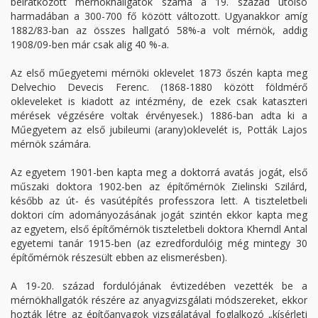
beiratkozott mérnökhallgatók száma a 19. század utolsó
harmadában a 300-700 fő között változott. Ugyanakkor amíg
1882/83-ban az összes hallgató 58%-a volt mérnök, addig
1908/09-ben már csak alig 40 %-a.
Az első műegyetemi mérnöki oklevelet 1873 őszén kapta meg
Delvechio Devecis Ferenc. (1868-1880 között földmérő
okleveleket is kiadott az intézmény, de ezek csak kataszteri
mérések végzésére voltak érvényesek.) 1886-ban adta ki a
Műegyetem az első jubileumi (arany)oklevelét is, Pották Lajos
mérnök számára.
Az egyetem 1901-ben kapta meg a doktorrá avatás jogát, első
műszaki doktora 1902-ben az építőmérnök Zielinski Szilárd,
később az út- és vasútépítés professzora lett. A tiszteletbeli
doktori cím adományozásának jogát szintén ekkor kapta meg
az egyetem, első építőmérnök tiszteletbeli doktora Kherndl Antal
egyetemi tanár 1915-ben (az ezredfordulóig még mintegy 30
építőmérnök részesült ebben az elismerésben).
A 19-20. század fordulójának évtizedében vezették be a
mérnökhallgatók részére az anyagvizsgálati módszereket, ekkor
hozták létre az építőanyagok vizsgálatával foglalkozó „kísérleti