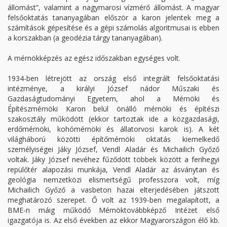
állomást”, valamint a nagymarosi vízmérő állomást. A magyar
felsőoktatás tananyagában először a karon jelentek meg a
számítások gépesítése és a gépi számolás algoritmusai is ebben
a korszakban (a geodézia tárgy tananyagában).
A mérnökképzés az egész időszakban egységes volt.
1934-ben létrejött az ország első integrált felsőoktatási
intézménye, a királyi József nádor Műszaki és
Gazdaságtudományi Egyetem, ahol a Mérnöki és
Építészmérnöki Karon belül önálló mérnöki és építészi
szakosztály működött (ekkor tartoztak ide a közgazdasági,
erdőmérnöki, kohómérnöki és állatorvosi karok is). A két
világháború közötti építőmérnöki oktatás kiemelkedő
személyiségei Jáky József, Vendl Aladár és Michailich Győző
voltak. Jáky József nevéhez fűződött többek között a ferihegyi
repülőtér alapozási munkája, Vendl Aladár az ásványtan és
geológia nemzetközi elismertségű professzora volt, míg
Michailich Győző a vasbeton hazai elterjedésében játszott
meghatározó szerepet. Ő volt az 1939-ben megalapított, a
BME-n máig működő Mérnöktovábbképző Intézet első
igazgatója is. Az első években az ekkor Magyarországon élő kb.