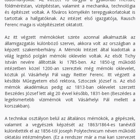
földméréstan, vízépítéstan, valamint a mechanika, technológia
és építészet voltak. A főváros környékén terepgyakorlatokat is
tartottak a hallgatóknak. Az intézet első igazgatója, Rausch
Ferenc maga is vízépítészetet oktatott.
Az itt végzett mérnököket szinte azonnal alkalmazták az
államigazgatás különböző szervei, akkora volt az országban a
képzett szakemberhiány. A Mérnöki Intézet által kiadottak a
világ legelső polgári mérnöki oklevelei voltak. Az elsőt Tichy
István nevére állították ki 1785-ben. Az 1850-ig működő
intézetben közel 1200-an szereztek még mérnöki oklevelet,
köztük pl. Vásárhelyi Pál vagy Reitter Ferenc. Itt végzett a
későbbi Műegyetem első rektora, Sztoczek József is. Az első
mérnök akadémikus pedig az 1813-ban oklevelet szerzett
Beszédes József lett alig 20 évvel később, 1831-ben (Beszédes a
legelismertebb vízimérnök volt Vásárhelyi Pál mellett a
korszakban).
A technikai osztályon belül az általános mérnökök, a gépészek,
valamint a vegyészek képzését az 1863/1864-es tanévtől
különítették el az 1856-tól Joseph Polytechnicum néven működő
oktatási intézményben. (Ez a rendszer már a mai kari szervezet