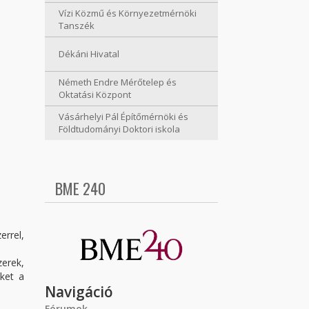
Vízi Közmű és Környezetmérnöki
Tanszék
Dékáni Hivatal
Németh Endre Mérőtelep és
Oktatási Központ
Vásárhelyi Pál Építőmérnöki és
Földtudományi Doktori iskola
BME 240
rrel,
zerek,
ket a
Navigáció
Fórumok