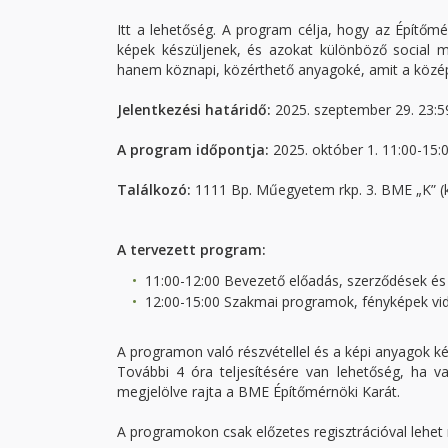
Itt a lehetőség. A program célja, hogy az Építőm
képek készüljenek, és azokat különböző social me
hanem köznapi, közérthető anyagoké, amit a közé
Jelentkezési határidő:
2025. szeptember 29. 23:5
A program időpontja:
2025. október 1. 11:00-15:
Találkozó:
1111 Bp. Műegyetem rkp. 3. BME „K” (k
A tervezett program:
11:00-12:00 Bevezető előadás, szerződések és 
12:00-15:00 Szakmai programok, fényképek vid
A programon való részvétellel és a képi anyagok kés
További 4 óra teljesítésére van lehetőség, ha val
megjelölve rajta a BME Építőmérnöki Karát.
A programokon csak előzetes regisztrációval lehet