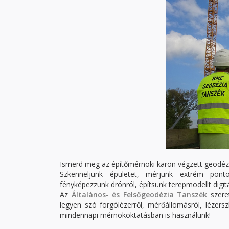
Ismerd meg az építőmérnöki karon végzett geodézi
Szkenneljünk épületet, mérjünk extrém ponto
fényképezzünk drónról, építsünk terepmodellt digi
Az
Általános- és Felsőgeodézia Tanszék
szeret
legyen szó forgólézerről, mérőállomásról, lézer
mindennapi mérnökoktatásban is használunk!