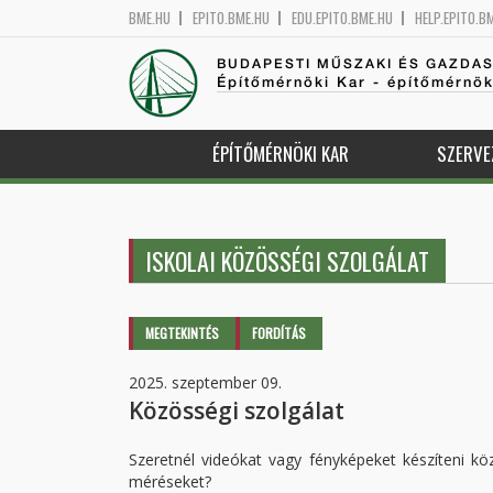
BME.HU
EPITO.BME.HU
EDU.EPITO.BME.HU
HELP.EPITO.B
BUDAPESTI MŰSZAKI ÉS GAZDA
Építőmérnöki Kar - építőmérnö
ÉPÍTŐMÉRNÖKI KAR
SZERVE
ISKOLAI KÖZÖSSÉGI SZOLGÁLAT
Elsődleges fülek
MEGTEKINTÉS
(AKTÍV
FORDÍTÁS
FÜL)
2025. szeptember 09.
Közösségi szolgálat
Szeretnél videókat vagy fényképeket készíteni köz
méréseket?