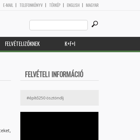
E-MAIL
TELEFONKÖNYV
TÉRKÉP
ENGLISH
MAGYAR
Search
Keresés űrlap
this
site
FELVÉTELIZŐKNEK
K+F+I
FELVÉTELI INFORMÁCIÓ
#építő250 ösztöndíj
teket,