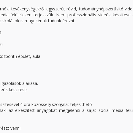
érnöki tevékenységekről egyszerű, rövid, tudománynépszerűsítő vid
dia felületeken terjesszük. Nem professzionális videók készítése 
piskolások is magukénak tudnak érezni.
9
00
özponti) épület, aula
igazolások aláírása.
eók készítése.
zítésével 4 óra közösségi szolgálat teljesíthető.
aki az elkészített anyagokat megjeleníti a saját social media felü
 részt venni.