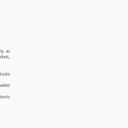
ly az
ített,
uzási
ellett
ülönös