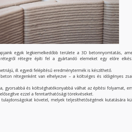
 napjaink egyik legkiemelkedőbb területe a 3D betonnyomtatás, ame
 rétegről rétegre építi fel a gyártandó elemeket egy előre elkész
iájú, ill. egyedi felépítésű eredménytermék is készíthető.
eton rétegenként van elhelyezve – a költséges és időigényes zsal
lva, gyorsabbá és költséghatékonyabbá válhat az építési folyamat, em
lősegítve ezzel a fenntarthatósági törekvéseket.
 tulajdonságokat követel, melyek teljesíthetőségének kutatására k