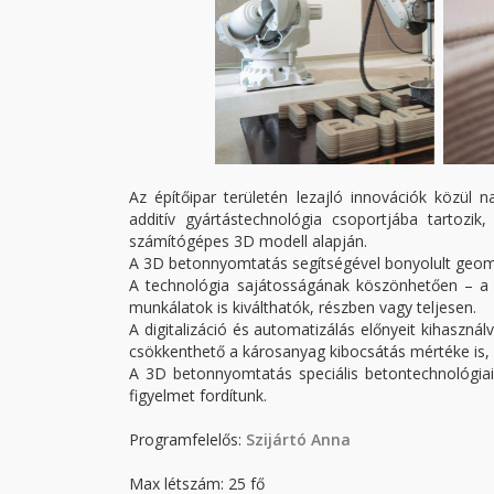
Az építőipar területén lezajló innovációk közül
additív gyártástechnológia csoportjába tartozik,
számítógépes 3D modell alapján.
A 3D betonnyomtatás segítségével bonyolult geometr
A technológia sajátosságának köszönhetően – a b
munkálatok is kiválthatók, részben vagy teljesen.
A digitalizáció és automatizálás előnyeit kihaszná
csökkenthető a károsanyag kibocsátás mértéke is, e
A 3D betonnyomtatás speciális betontechnológiai
figyelmet fordítunk.
Programfelelős:
Szijártó Anna
Max létszám: 25 fő