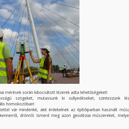
ai mérések során kibocsátott lézerek adta lehetőségeket!
sságú szögeket, mutassunk ki süllyedéseket, szintezzünk léze
tális homokozóban!
ettel vár mindenkit, akit érdekelnek az építőiparban használt műs
szkennerről, drónról. Ismerd meg azon geodéziai műszereket, melye