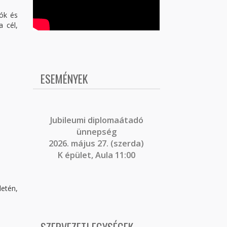
eók és
a cél,
ESEMÉNYEK
J
ubileumi diplomaátadó
ünnepség
2026. május 27. (szerda)
K épület, Aula 11:00
letén,