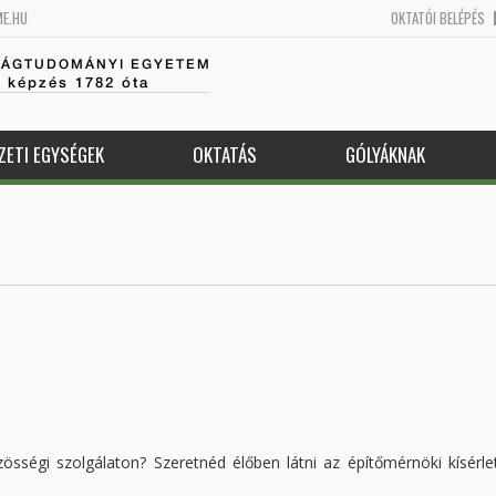
ME.HU
OKTATÓI BELÉPÉS
SÁGTUDOMÁNYI EGYETEM
k képzés 1782 óta
ZETI EGYSÉGEK
OKTATÁS
GÓLYÁKNAK
össégi szolgálaton? Szeretnéd élőben látni az építőmérnöki kísérle