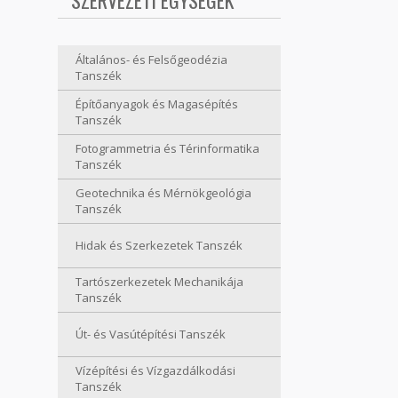
SZERVEZETI EGYSÉGEK
Általános- és Felsőgeodézia
Tanszék
Építőanyagok és Magasépítés
Tanszék
Fotogrammetria és Térinformatika
Tanszék
Geotechnika és Mérnökgeológia
Tanszék
Hidak és Szerkezetek Tanszék
Tartószerkezetek Mechanikája
Tanszék
Út- és Vasútépítési Tanszék
Vízépítési és Vízgazdálkodási
Tanszék