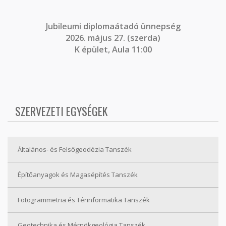
J
ubileumi diplomaátadó ünnepség
2026. május 27. (szerda)
K épület, Aula 11:00
SZERVEZETI EGYSÉGEK
Általános- és Felsőgeodézia Tanszék
Építőanyagok és Magasépítés Tanszék
Fotogrammetria és Térinformatika Tanszék
Geotechnika és Mérnökgeológia Tanszék