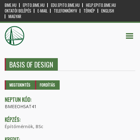
BME.HU
EPITO.BME.HU
EDU.EPITO.BME.HU
HELP.EPITO.BME.HU
OKTATÓI BELÉPÉS
E-MAIL
TELEFONKÖNYV
TÉRKÉP
ENGLISH
MAGYAR
BASIS OF DESIGN
Elsődleges fülek
MEGTEKINTÉS
(AKTÍV
FORDÍTÁS
FÜL)
NEPTUN KÓD:
BMEEOHSAT41
KÉPZÉS:
Építőmérnök, BSc
KREDIT: