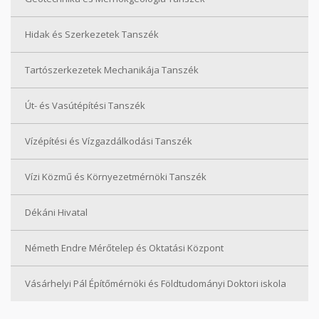
Hidak és Szerkezetek Tanszék
Tartószerkezetek Mechanikája Tanszék
Út- és Vasútépítési Tanszék
Vízépítési és Vízgazdálkodási Tanszék
Vízi Közmű és Környezetmérnöki Tanszék
Dékáni Hivatal
Németh Endre Mérőtelep és Oktatási Központ
Vásárhelyi Pál Építőmérnöki és Földtudományi Doktori iskola