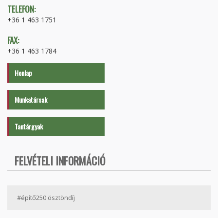
TELEFON:
+36 1 463 1751
FAX:
+36 1 463 1784
Honlap
Munkatársak
Tantárgyak
FELVÉTELI INFORMÁCIÓ
#építő250 ösztöndíj