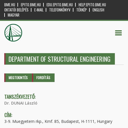
BME.HU
EPITO.BME.HU
EDU.EPITO.BME.HU
HELP.EPITO.BME.HU
OKTATÓI BELÉPÉS
E-MAIL
TELEFONKÖNYV
TÉRKÉP
ENGLISH
MAGYAR
DEPARTMENT OF STRUCTURAL ENGINEERING
Elsődleges fülek
MEGTEKINTÉS
(AKTÍV
FORDÍTÁS
FÜL)
TANSZÉKVEZETŐ:
Dr. DUNAI László
CÍM:
3-9. Muegyetem rkp., Kmf. 85, Budapest, H-1111, Hungary