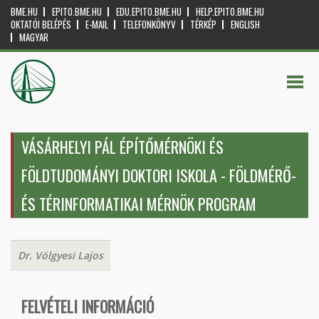
BME.HU
EPITO.BME.HU
EDU.EPITO.BME.HU
HELP.EPITO.BME.HU
OKTATÓI BELÉPÉS
E-MAIL
TELEFONKÖNYV
TÉRKÉP
ENGLISH
MAGYAR
VÁSÁRHELYI PÁL ÉPÍTŐMÉRNÖKI ÉS
FÖLDTUDOMÁNYI DOKTORI ISKOLA - FÖLDMÉRŐ-
ÉS TÉRINFORMATIKAI MÉRNÖK PROGRAM
Dr. Völgyesi Lajos
FELVÉTELI INFORMÁCIÓ