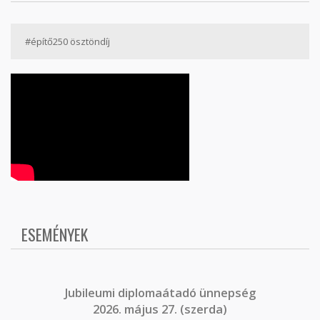
#építő250 ösztöndíj
ESEMÉNYEK
J
ubileumi diplomaátadó ünnepség
2026. május 27. (szerda)