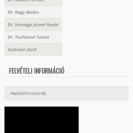
Dr. Nagy Balázs
Dr. Somogyi József Árpád
Dr. Tuchband Tamás
Szatmári Zsolt
FELVÉTELI INFORMÁCIÓ
#építő250 ösztöndíj