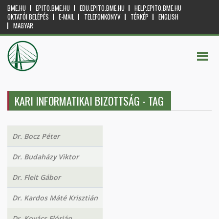
BME.HU
EPITO.BME.HU
EDU.EPITO.BME.HU
HELP.EPITO.BME.HU
OKTATÓI BELÉPÉS
E-MAIL
TELEFONKÖNYV
TÉRKÉP
ENGLISH
MAGYAR
KARI INFORMATIKAI BIZOTTSÁG - TAG
Dr. Bocz Péter
Dr. Budaházy Viktor
Dr. Fleit Gábor
Dr. Kardos Máté Krisztián
Dr. Kovács Flórián