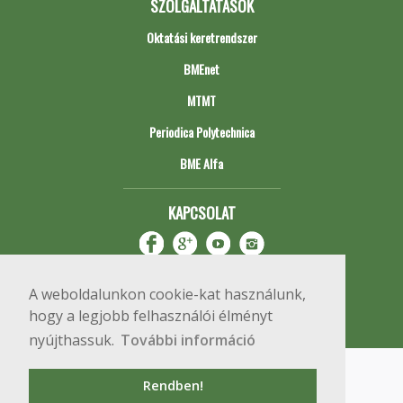
SZOLGÁLTATÁSOK
Oktatási keretrendszer
BMEnet
MTMT
Periodica Polytechnica
BME Alfa
KAPCSOLAT
A weboldalunkon cookie-kat használunk,
hogy a legjobb felhasználói élményt
nyújthassuk.
További információ
Impresszum
Copyright © 2020 BME Építőmérnöki Kar
Rendben!
1111 Budapest, Műegyetem rkp. 3.