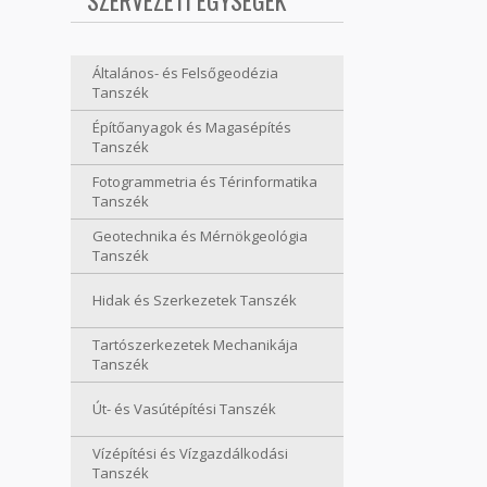
SZERVEZETI EGYSÉGEK
Általános- és Felsőgeodézia
Tanszék
Építőanyagok és Magasépítés
Tanszék
Fotogrammetria és Térinformatika
Tanszék
Geotechnika és Mérnökgeológia
Tanszék
Hidak és Szerkezetek Tanszék
Tartószerkezetek Mechanikája
Tanszék
Út- és Vasútépítési Tanszék
Vízépítési és Vízgazdálkodási
Tanszék