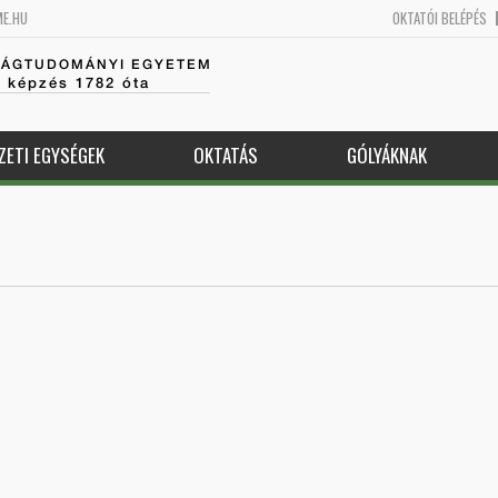
ME.HU
OKTATÓI BELÉPÉS
SÁGTUDOMÁNYI EGYETEM
k képzés 1782 óta
ZETI EGYSÉGEK
OKTATÁS
GÓLYÁKNAK