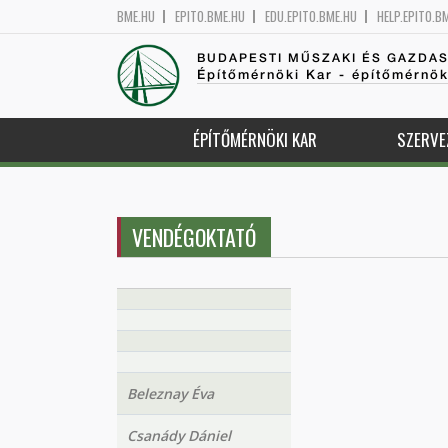
BME.HU
EPITO.BME.HU
EDU.EPITO.BME.HU
HELP.EPITO.B
BUDAPESTI MŰSZAKI ÉS GAZDA
Építőmérnöki Kar - építőmérnö
ÉPÍTŐMÉRNÖKI KAR
SZERVE
VENDÉGOKTATÓ
Beleznay Éva
Csanády Dániel