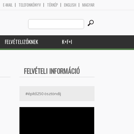
E-MAIL
TELEFONKÖNYV
TÉRKÉP
ENGLISH
MAGYAR
Search
Keresés űrlap
this
site
FELVÉTELIZŐKNEK
K+F+I
FELVÉTELI INFORMÁCIÓ
#építő250 ösztöndíj