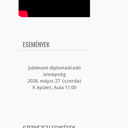
ESEMÉNYEK
J
ubileumi diplomaátadó
ünnepség
2026. május 27. (szerda)
K épület, Aula 11:00