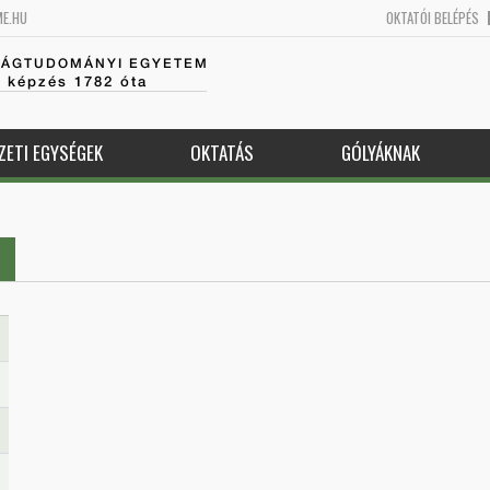
ME.HU
OKTATÓI BELÉPÉS
SÁGTUDOMÁNYI EGYETEM
k képzés 1782 óta
ZETI EGYSÉGEK
OKTATÁS
GÓLYÁKNAK