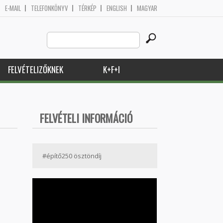
E-MAIL
TELEFONKÖNYV
TÉRKÉP
ENGLISH
MAGYAR
Search
Keresés űrlap
this
site
FELVÉTELIZŐKNEK
K+F+I
FELVÉTELI INFORMÁCIÓ
#építő250 ösztöndíj