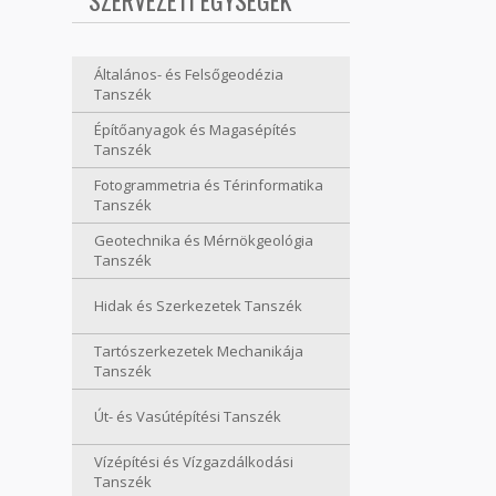
SZERVEZETI EGYSÉGEK
Általános- és Felsőgeodézia
Tanszék
Építőanyagok és Magasépítés
Tanszék
Fotogrammetria és Térinformatika
Tanszék
Geotechnika és Mérnökgeológia
Tanszék
Hidak és Szerkezetek Tanszék
Tartószerkezetek Mechanikája
Tanszék
Út- és Vasútépítési Tanszék
Vízépítési és Vízgazdálkodási
Tanszék