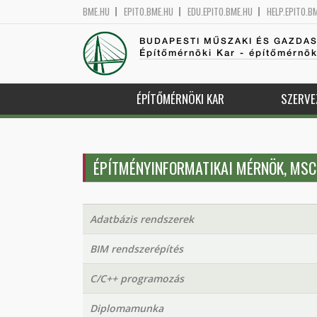
BME.HU
EPITO.BME.HU
EDU.EPITO.BME.HU
HELP.EPITO.B
BUDAPESTI MŰSZAKI ÉS GAZDA
Építőmérnöki Kar - építőmérnö
ÉPÍTŐMÉRNÖKI KAR
SZERVE
ÉPÍTMÉNYINFORMATIKAI MÉRNÖK, MSC
Adatbázis rendszerek
BIM rendszerépítés
C/C++ programozás
Diplomamunka