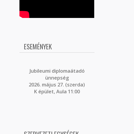
ESEMÉNYEK
J
ubileumi diplomaátadó
ünnepség
2026. május 27. (szerda)
K épület, Aula 11:00