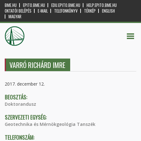
BME.HU
EPITO.BME.HU
EDU.EPITO.BME.HU
HELP.EPITO.BME.HU
OKTATÓI BELÉPÉS
E-MAIL
TELEFONKÖNYV
TÉRKÉP
ENGLISH
MAGYAR
VARRÓ RICHÁRD IMRE
2017. december 12.
BEOSZTÁS:
Doktorandusz
SZERVEZETI EGYSÉG:
Geotechnika és Mérnökgeológia Tanszék
TELEFONSZÁM: