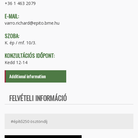
+36 1 463 2079
E-MAIL:
varro.richard@epito.bme.hu
SZOBA:
K. ép / mf. 10/3.
KONZULTÁCIÓS IDŐPONT:
Kedd 12-14
Additional information
FELVÉTELI INFORMÁCIÓ
#építő250 ösztöndíj