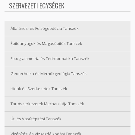
SZERVEZETI EGYSÉGEK
Általános- és Felsőgeodézia Tanszék
Építőanyagok és Magasépítés Tanszék
Fotogrammetria és Térinformatika Tanszék
Geotechnika és Mérnökgeológia Tanszék
Hidak és Szerkezetek Tanszék
Tartószerkezetek Mechanikája Tanszék
Út- és Vasútépítési Tanszék
Vízépítési és Vízgazdálkodási Tanszék