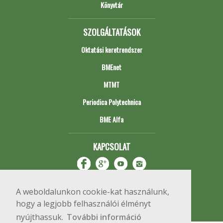
Könyvtár
SZOLGÁLTATÁSOK
Oktatási keretrendszer
BMEnet
MTMT
Periodica Polytechnica
BME Alfa
KAPCSOLAT
A weboldalunkon cookie-kat használunk,
hogy a legjobb felhasználói élményt
nyújthassuk.
További információ