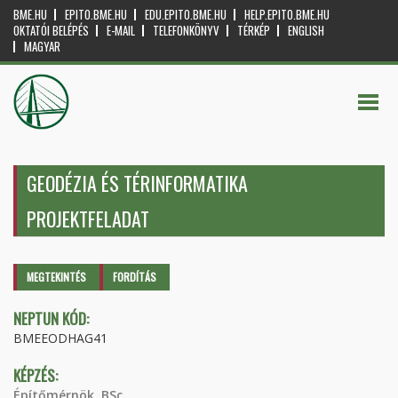
BME.HU
EPITO.BME.HU
EDU.EPITO.BME.HU
HELP.EPITO.BME.HU
OKTATÓI BELÉPÉS
E-MAIL
TELEFONKÖNYV
TÉRKÉP
ENGLISH
MAGYAR
GEODÉZIA ÉS TÉRINFORMATIKA
PROJEKTFELADAT
Elsődleges fülek
MEGTEKINTÉS
(AKTÍV
FORDÍTÁS
FÜL)
NEPTUN KÓD:
BMEEODHAG41
KÉPZÉS:
Építőmérnök, BSc