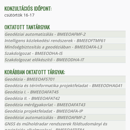
KONZULTÁCIÓS IDŐPONT:
csütörtök 16-17
OKTATOTT TANTÁRGYAK
Geodéziai automatizálás - BMEEOAFMF-2
Intelligens közlekedési rendszerek - BMEEOFTMF61
Minőségbiztosítás a geodéziában - BMEEOAFA-L3
Szakdolgozat - BMEEODHA-IS
Szakdolgozat előkészítő - BMEEODHA-IT
KORÁBBAN OKTATOTT TÁRGYAK:
Geodézia - BMEEOAFS701
Geodézia és térinformatika projektfeladat - BMEEODHAG41
Geodézia I. - BMEEOAFAT45
Geodézia II. - BMEEOAFAT42
Geodézia mérőgyakorlat - BMEEOAFAT43
Geodézia projektfeladat - BMEEOAFA-IP
Geodéziai automatizálás - BMEEOAFMF-2
GNSS és műholdradar rendszerek földtudományi és
navigációs alkalmazásai - BMEEOAFDT84