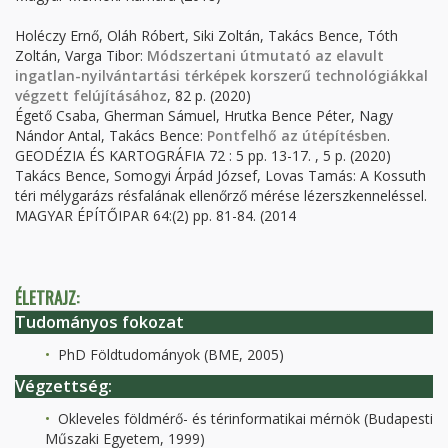
Holéczy Ernő, Oláh Róbert, Siki Zoltán, Takács Bence, Tóth
Zoltán, Varga Tibor:
Módszertani útmutató az elavult
ingatlan-nyilvántartási térképek korszerű technológiákkal
végzett felújításához
, 82 p. (2020)
Égető Csaba, Gherman Sámuel, Hrutka Bence Péter, Nagy
Nándor Antal, Takács Bence:
Pontfelhő az útépítésben
.
GEODÉZIA ÉS KARTOGRÁFIA 72 : 5 pp. 13-17. , 5 p. (2020)
Takács Bence, Somogyi Árpád József, Lovas Tamás: A Kossuth
téri mélygarázs résfalának ellenőrző mérése lézerszkenneléssel.
MAGYAR ÉPÍTŐIPAR 64:(2) pp. 81-84. (2014
ÉLETRAJZ:
Tudományos fokozat
PhD Földtudományok (BME, 2005)
Végzettség:
Okleveles földmérő- és térinformatikai mérnök (Budapesti
Műszaki Egyetem, 1999)