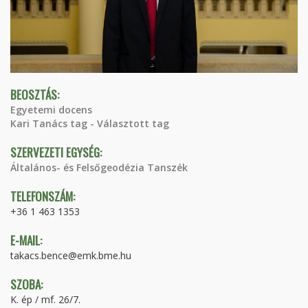
BEOSZTÁS:
Egyetemi docens
Kari Tanács tag - Választott tag
SZERVEZETI EGYSÉG:
Általános- és Felsőgeodézia Tanszék
TELEFONSZÁM:
+36 1 463 1353
E-MAIL:
takacs.bence@emk.bme.hu
SZOBA:
K. ép / mf. 26/7.