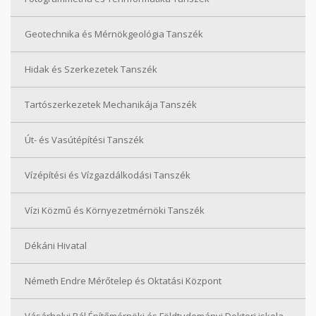
Geotechnika és Mérnökgeológia Tanszék
Hidak és Szerkezetek Tanszék
Tartószerkezetek Mechanikája Tanszék
Út- és Vasútépítési Tanszék
Vízépítési és Vízgazdálkodási Tanszék
Vízi Közmű és Környezetmérnöki Tanszék
Dékáni Hivatal
Németh Endre Mérőtelep és Oktatási Központ
Vásárhelyi Pál Építőmérnöki és Földtudományi Doktori iskola