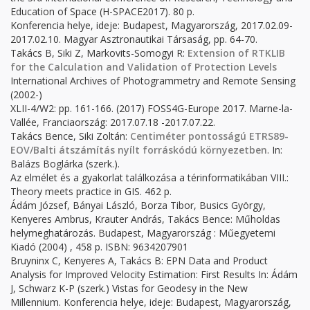
Education of Space (H-SPACE2017). 80 p.
Konferencia helye, ideje: Budapest, Magyarország, 2017.02.09-
2017.02.10. Magyar Asztronautikai Társaság, pp. 64-70.
Takács B, Siki Z, Markovits-Somogyi R:
Extension of RTKLIB
for the Calculation and Validation of Protection Levels
International Archives of Photogrammetry and Remote Sensing
(2002-)
XLII-4/W2: pp. 161-166. (2017) FOSS4G-Europe 2017. Marne-la-
Vallée, Franciaország: 2017.07.18 -2017.07.22.
Takács Bence, Siki Zoltán:
Centiméter pontosságú ETRS89-
EOV/Balti átszámítás nyílt forráskódú környezetben
. In:
Balázs Boglárka (szerk.).
Az elmélet és a gyakorlat találkozása a térinformatikában VIII.:
Theory meets practice in GIS. 462 p.
Ádám József, Bányai László, Borza Tibor, Busics György,
Kenyeres Ambrus, Krauter András, Takács Bence: Műholdas
helymeghatározás. Budapest, Magyarország : Műegyetemi
Kiadó (2004) , 458 p. ISBN: 9634207901
Bruyninx C, Kenyeres A, Takács B: EPN Data and Product
Analysis for Improved Velocity Estimation: First Results In: Ádám
J, Schwarz K-P (szerk.) Vistas for Geodesy in the New
Millennium. Konferencia helye, ideje: Budapest, Magyarország,