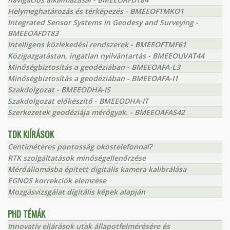
Helymeghatározás és térképezés - BMEEOFTMKO1
Integrated Sensor Systems in Geodesy and Surveying -
BMEEOAFDT83
Intelligens közlekedési rendszerek - BMEEOFTMF61
Közigazgatástan, ingatlan nyilvántartás - BMEEOUVAT44
Minőségbiztosítás a geodéziában - BMEEOAFA-L3
Minőségbiztosítás a geodéziában - BMEEOAFA-I1
Szakdolgozat - BMEEODHA-IS
Szakdolgozat előkészítő - BMEEODHA-IT
Szerkezetek geodéziája mérőgyak. - BMEEOAFAS42
TDK KIÍRÁSOK
Centiméteres pontosság okostelefonnal?
RTK szolgáltatások minőségellenőrzése
Mérőállomásba épített digitális kamera kalibrálása
EGNOS korrekciók elemzése
Mozgásvizsgálat digitális képek alapján
PHD TÉMÁK
Innovatív eljárások utak állapotfelmérésére és