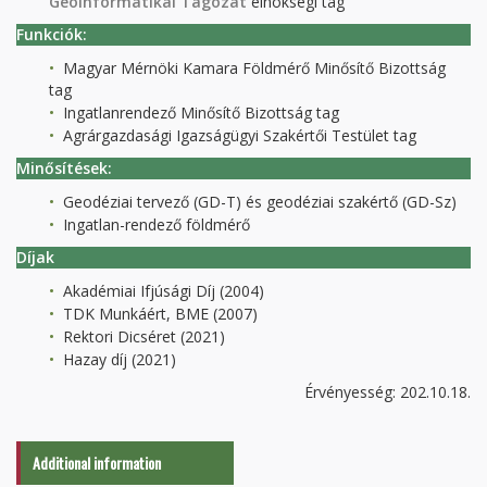
Geoinformatikai Tagozat
elnökségi tag
Funkciók:
Magyar Mérnöki Kamara Földmérő Minősítő Bizottság
tag
Ingatlanrendező Minősítő Bizottság tag
Agrárgazdasági Igazságügyi Szakértői Testület tag
Minősítések:
Geodéziai tervező (GD-T) és geodéziai szakértő (GD-Sz)
Ingatlan-rendező földmérő
Díjak
Akadémiai Ifjúsági Díj (2004)
TDK Munkáért, BME (2007)
Rektori Dicséret (2021)
Hazay díj (2021)
Érvényesség: 202.10.18.
Additional information