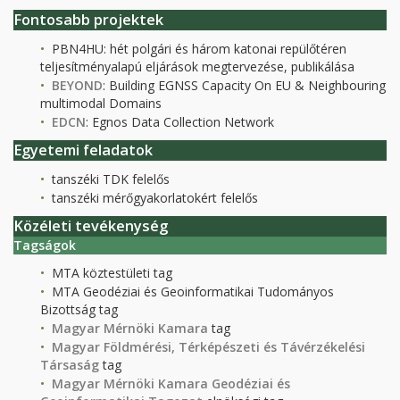
Fontosabb projektek
PBN4HU: hét polgári és három katonai repülőtéren
teljesítményalapú eljárások megtervezése, publikálása
BEYOND
: Building EGNSS Capacity On EU & Neighbouring
multimodal Domains
EDCN
: Egnos Data Collection Network
Egyetemi feladatok
tanszéki TDK felelős
tanszéki mérőgyakorlatokért felelős
Közéleti tevékenység
Tagságok
MTA köztestületi tag
MTA Geodéziai és Geoinformatikai Tudományos
Bizottság tag
Magyar Mérnöki Kamara
tag
Magyar Földmérési, Térképészeti és Távérzékelési
Társaság
tag
Magyar Mérnöki Kamara Geodéziai és