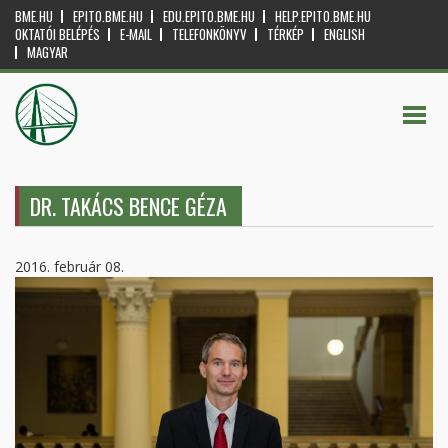
BME.HU
EPITO.BME.HU
EDU.EPITO.BME.HU
HELP.EPITO.BME.HU
OKTATÓI BELÉPÉS
E-MAIL
TELEFONKÖNYV
TÉRKÉP
ENGLISH
MAGYAR
DR. TAKÁCS BENCE GÉZA
2016. február 08.