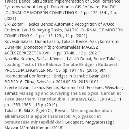
Takács Bence, Siki Zoltan: Implementation of Local Reference
Systems without Length Distortion in GIS Software, BALTIC
JOURNAL OF MODERN COMPUTING 9 : 1 pp. 126-134. , 9 p.
(2021)
Siki Zoltan, Takács Bence: Automatic Recognition of ArUco
Codes in Land Surveying Tasks, BALTIC JOURNAL OF MODERN
COMPUTING 9 : 1 pp. 115-125. , 11 p. (2021)
Kövesdi Balázs, Dunai László, Takács Bence: Az új komáromi
Duna-híd (Monostori híd) próbaterhelése MAGÉSZ
ACÉLSZERKEZETEK XVIII : 1 pp. 37-48. , 12 p. (2021)
Nauzika Kovács, Balázs Kövesdi, László Dunai, Bence Takács
:
Loading Test of the Rákóczi Danube Bridge in Budapest
.
PROCEDIA ENGINEERING
156:
pp. 191-198.
(2016) 9th
International Conference "Bridges in Danube Basin 2016",
BDB2016. Zilina, Szlovákia: 2016.09.30 -2016.10.01.
Szente István, Takács Bence, Harman-Tóth Erzsébet, Weiszburg
Tamás:
Managing and Surveying the Geological Garden at
Tata (Northern Transdanubia, Hungary)
. GEOHERITAGE 11
pp. 1353-1365. , 13 p. (2019)
Takács B, Siki Z, Égető Cs, Bényi L:
Mérnökgeodéziában
alkalmazott alapponthálózatok: A jó gyakorlat
bemutatása mintapéldákkal.
Budapest, Magyarország :
Magyar Mérnöki Kamara (2018)