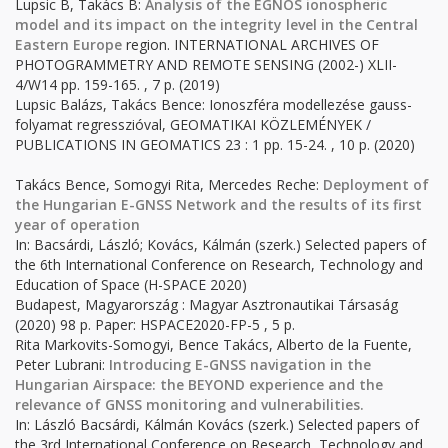
Lupsic B, Takács B:
Analysis of the EGNOS ionospheric
model and its impact on the integrity level in the Central
Eastern Europe
region. INTERNATIONAL ARCHIVES OF
PHOTOGRAMMETRY AND REMOTE SENSING (2002-) XLII-
4/W14 pp. 159-165. , 7 p. (2019)
Lupsic Balázs, Takács Bence: Ionoszféra modellezése gauss-
folyamat regresszióval, GEOMATIKAI KÖZLEMÉNYEK /
PUBLICATIONS IN GEOMATICS 23 : 1 pp. 15-24. , 10 p. (2020)
Takács Bence, Somogyi Rita, Mercedes Reche:
Deployment of
the Hungarian E-GNSS Network and the results of its first
year of operation
In: Bacsárdi, László; Kovács, Kálmán (szerk.) Selected papers of
the 6th International Conference on Research, Technology and
Education of Space (H-SPACE 2020)
Budapest, Magyarország : Magyar Asztronautikai Társaság
(2020) 98 p. Paper: HSPACE2020-FP-5 , 5 p.
Rita Markovits-Somogyi, Bence Takács, Alberto de la Fuente,
Peter Lubrani:
Introducing E-GNSS navigation in the
Hungarian Airspace: the BEYOND experience and the
relevance of GNSS monitoring and vulnerabilities.
In: László Bacsárdi, Kálmán Kovács (szerk.) Selected papers of
the 3rd International Conference on Research, Technology and