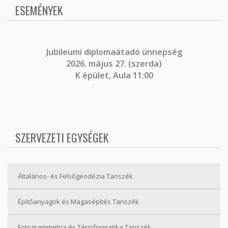
ESEMÉNYEK
J
ubileumi diplomaátadó ünnepség
2026. május 27. (szerda)
K épület, Aula 11:00
SZERVEZETI EGYSÉGEK
Általános- és Felsőgeodézia Tanszék
Építőanyagok és Magasépítés Tanszék
Fotogrammetria és Térinformatika Tanszék