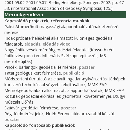
2001.09.02-2001.09.07. Berlin; Heidelberg
:
Springer,
2002.
pp. 47-
53.
(International Association of Geodesy Symposia; 125.)
Mérnökgeodézia
Kapcsolódó projektek, referencia munkák
Paksi Atomerőmű magassági alapponthálózatának ellenőrző
mérései
Hidak próbaterhelésénél alkalmazott különleges geodéziai
feladatok,
előadás
,
előadás video
Nagy építkezések mérnökgeodéziai feladatai (Kossuth téri
építkezés:
poszter
, Millenáris-Széllkapu építkezés, M3
metrofelújítás)
Pincék, barlangok geodéziai felmérése,
poszter
Tatai geológus kert felmérése,
publikáció
Módszertani útmutató az elavult ingatlan-nyilvántartási térképek
korszerű technikákkal végzett felújításához, MMK-FAP
Mérnökgeodéziában alkalmazott alapponthálózatok, MMK-FAP
Közutak geodéziai előírásai és geometriai követelményei. Útügyi
Műszaki Előírás
Szádvár geodéziai felmérése,
poszter
Régi földmérési jelek, Noéh Ferenc cikksorozatából készült
poszter
Kapcsolódó fontosabb publikációk