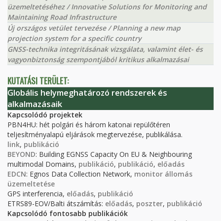
üzemeltetéséhez / Innovative Solutions for Monitoring and
Maintaining Road Infrastructure
Új országos vetület tervezése / Planning a new map
projection system for a specific country
GNSS-technika integritásának vizsgálata, valamint élet- és
vagyonbiztonság szempontjából kritikus alkalmazásai
KUTATÁSI TERÜLET:
Globális helymeghatározó rendszerek és
alkalmazásaik
Kapcsolódó projektek
PBN4HU: hét polgári és három katonai repülőtéren
teljesítményalapú eljárások megtervezése, publikálása.
link
,
publikáció
BEYOND
: Building EGNSS Capacity On EU & Neighbouring
multimodal Domains,
publikáció
,
publikáció
,
előadás
EDCN
: Egnos Data Collection Network,
monitor állomás
üzemeltetése
GPS interferencia,
előadás
,
publikáció
ETRS89-EOV/Balti átszámítás:
előadás
,
poszter
,
publikáció
Kapcsolódó fontosabb publikációk