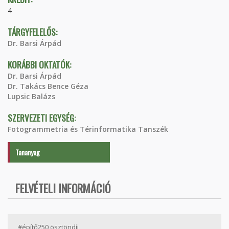
4
TÁRGYFELELŐS:
Dr. Barsi Árpád
KORÁBBI OKTATÓK:
Dr. Barsi Árpád
Dr. Takács Bence Géza
Lupsic Balázs
SZERVEZETI EGYSÉG:
Fotogrammetria és Térinformatika Tanszék
Tananyag
FELVÉTELI INFORMÁCIÓ
#építő250 ösztöndíj