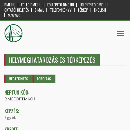
BME.HU
EPITO.BME.HU
EDU.EPITO.BME.HU
HELP.EPITO.BME.HU
OKTATÓI BELÉPÉS
E-MAIL
TELEFONKÖNYV
TÉRKÉP
ENGLISH
MAGYAR
HELYMEGHATÁROZÁS ÉS TÉRKÉPEZÉS
Elsődleges fülek
MEGTEKINTÉS
(AKTÍV
FORDÍTÁS
FÜL)
NEPTUN KÓD:
BMEEOFTMKO1
KÉPZÉS:
Egyéb
KREDIT: