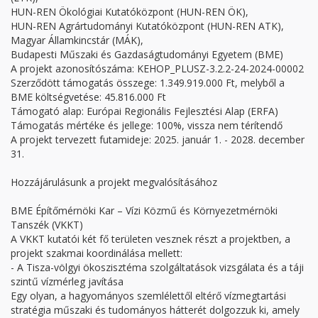
HUN-REN Ökológiai Kutatóközpont (HUN-REN ÖK),
HUN-REN Agrártudományi Kutatóközpont (HUN-REN ATK),
Magyar Államkincstár (MÁK),
Budapesti Műszaki és Gazdaságtudományi Egyetem (BME)
A projekt azonosítószáma:
KEHOP_PLUSZ-3.2.2-24-2024-00002
Szerződött támogatás összege:
1.349.919.000 Ft, melyből a
BME költségvetése: 45.816.000 Ft
Támogató alap:
Európai Regionális Fejlesztési Alap (ERFA)
Támogatás mértéke és jellege:
100%, vissza nem térítendő
A projekt tervezett futamideje:
2025. január 1. - 2028. december
31.
Hozzájárulásunk a projekt megvalósításához
BME Építőmérnöki Kar – Vízi Közmű és Környezetmérnöki
Tanszék (VKKT)
A VKKT kutatói két fő területen vesznek részt a projektben, a
projekt szakmai koordinálása mellett:
- A Tisza-völgyi ökoszisztéma szolgáltatások vizsgálata és a táji
szintű vízmérleg javítása
Egy olyan, a hagyományos szemlélettől eltérő vízmegtartási
stratégia műszaki és tudományos hátterét dolgozzuk ki, amely