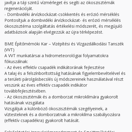
javítja a táji szintű vízmérleget és segíti az ökoszisztémák
regenerációját.
- Dombvidéki árvízkockázat-csökkentés és erózió mérséklés
Pontosítjuk a dombvidéki árvízkockázat- és erózió mérséklés
ökoszisztéma szolgáltatás értékelési módszerét, és megújuló
adatbázisok alapján elvégezzük az újra térképezést.
BME Építőmérnöki Kar – Vízépítési és Vízgazdálkodási Tanszék
(VVT)
A VVT munkatársai a hidrometeorológiai folyamatokra
fókuszálnak:
- Az éves effektív csapadék indikátorának fejlesztése
A talaj és a felszínborítottság hatásának figyelembevételével és
a területi párolgásbecslés új módszereinek használatával részt
veszünk az éves effektív csapadék indikátor
továbbfejlesztésében.
- Az ökoszisztémák és a domborzat mikroklímára gyakorolt
hatásának vizsgálata
Vizsgáljuk a különböző ökoszisztémák szegélyeinek, a
víztesteknek és a domborzatnak a mikroklíma szabályozásra
(effektív csapadékra) gyakorolt hatását.