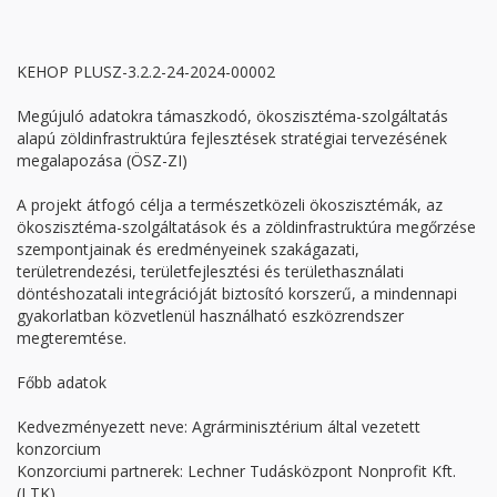
KEHOP PLUSZ-3.2.2-24-2024-00002
Megújuló adatokra támaszkodó, ökoszisztéma-szolgáltatás
alapú zöldinfrastruktúra fejlesztések stratégiai tervezésének
megalapozása (ÖSZ-ZI)
A projekt átfogó célja a természetközeli ökoszisztémák, az
ökoszisztéma-szolgáltatások és a zöldinfrastruktúra megőrzése
szempontjainak és eredményeinek szakágazati,
területrendezési, területfejlesztési és területhasználati
döntéshozatali integrációját biztosító korszerű, a mindennapi
gyakorlatban közvetlenül használható eszközrendszer
megteremtése.
Főbb adatok
Kedvezményezett neve:
Agrárminisztérium által vezetett
konzorcium
Konzorciumi partnerek:
Lechner Tudásközpont Nonprofit Kft.
(LTK),