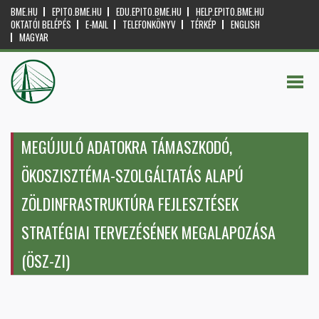
BME.HU
EPITO.BME.HU
EDU.EPITO.BME.HU
HELP.EPITO.BME.HU
OKTATÓI BELÉPÉS
E-MAIL
TELEFONKÖNYV
TÉRKÉP
ENGLISH
MAGYAR
MEGÚJULÓ ADATOKRA TÁMASZKODÓ,
ÖKOSZISZTÉMA-SZOLGÁLTATÁS ALAPÚ
ZÖLDINFRASTRUKTÚRA FEJLESZTÉSEK
STRATÉGIAI TERVEZÉSÉNEK MEGALAPOZÁSA
(ÖSZ-ZI)